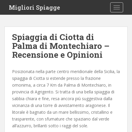
S
Migliori Spiagge
TOGGLE
k
i
p
t
Spiaggia di Ciotta di
o
Palma di Montechiaro –
m
a
Recensione e Opinioni
i
n
c
Posizionata nella parte centro meridionale della Sicilia, la
o
spiaggia di Ciotta si estende presso la frazione
n
omonima, a circa 7 Km da Palma di Montechiaro, in
t
provincia di Agrigento. Si tratta di una bella spiaggia di
e
sabbia chiara e fine, resa ancora più suggestiva dalla
n
vicinanza di una torre di avvistamento aragonese. Il
t
litorale è bagnato da un mare bellissimo, cristallino e
trasparente, con sfumature che spaziano dal verde
all’azzurro, brillanti sotto i raggi del sole.