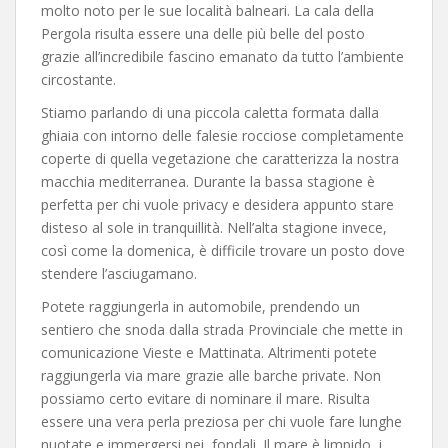
molto noto per le sue località balneari. La cala della
Pergola risulta essere una delle più belle del posto
grazie all’incredibile fascino emanato da tutto l’ambiente
circostante.
Stiamo parlando di una piccola caletta formata dalla
ghiaia con intorno delle falesie rocciose completamente
coperte di quella vegetazione che caratterizza la nostra
macchia mediterranea. Durante la bassa stagione è
perfetta per chi vuole privacy e desidera appunto stare
disteso al sole in tranquillità. Nell’alta stagione invece,
così come la domenica, è difficile trovare un posto dove
stendere l’asciugamano.
Potete raggiungerla in automobile, prendendo un
sentiero che snoda dalla strada Provinciale che mette in
comunicazione Vieste e Mattinata. Altrimenti potete
raggiungerla via mare grazie alle barche private. Non
possiamo certo evitare di nominare il mare. Risulta
essere una vera perla preziosa per chi vuole fare lunghe
nuotate e immergersi nei fondali. Il mare è limpido, i