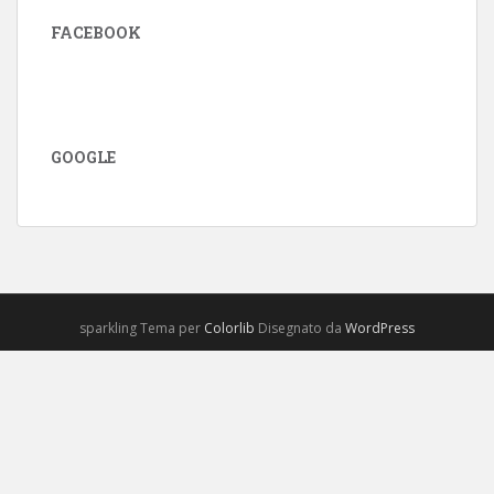
FACEBOOK
GOOGLE
sparkling Tema per
Colorlib
Disegnato da
WordPress