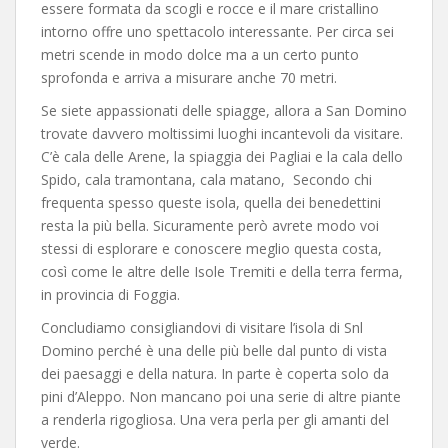
essere formata da scogli e rocce e il mare cristallino
intorno offre uno spettacolo interessante. Per circa sei
metri scende in modo dolce ma a un certo punto
sprofonda e arriva a misurare anche 70 metri.
Se siete appassionati delle spiagge, allora a San Domino
trovate davvero moltissimi luoghi incantevoli da visitare.
C’è cala delle Arene, la spiaggia dei Pagliai e la cala dello
Spido, cala tramontana, cala matano, Secondo chi
frequenta spesso queste isola, quella dei benedettini
resta la più bella. Sicuramente però avrete modo voi
stessi di esplorare e conoscere meglio questa costa,
così come le altre delle Isole Tremiti e della terra ferma,
in provincia di Foggia.
Concludiamo consigliandovi di visitare l’isola di Snl
Domino perché è una delle più belle dal punto di vista
dei paesaggi e della natura. In parte è coperta solo da
pini d’Aleppo. Non mancano poi una serie di altre piante
a renderla rigogliosa. Una vera perla per gli amanti del
verde.