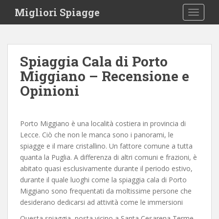
S
Migliori Spiagge
TOGGLE
k
i
p
t
Spiaggia Cala di Porto
o
Miggiano – Recensione e
m
a
Opinioni
i
n
c
Porto Miggiano è una località costiera in provincia di
o
Lecce. Ciò che non le manca sono i panorami, le
n
spiagge e il mare cristallino. Un fattore comune a tutta
t
quanta la Puglia. A differenza di altri comuni e frazioni, è
e
abitato quasi esclusivamente durante il periodo estivo,
n
durante il quale luoghi come la spiaggia cala di Porto
t
Miggiano sono frequentati da moltissime persone che
desiderano dedicarsi ad attività come le immersioni
Questa spiaggia, posta vicino a Santa Cesarena Terme,