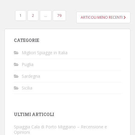
PAGINAZIONE
1
2
…
79
ARTICOLI MENO RECENTI
DEGLI
ARTICOLI
CATEGORIE
Migliori Spiagge in Italia
Puglia
Sardegna
Sicilia
ULTIMI ARTICOLI
Spiaggia Cala di Porto Miggiano – Recensione e
Opinioni