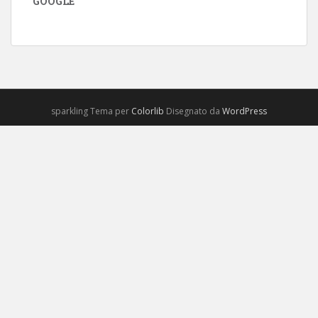
GOOGLE
sparkling Tema per
Colorlib
Disegnato da
WordPress