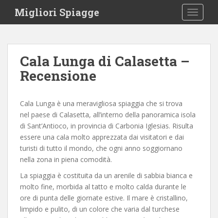
S
Migliori Spiagge
TOGGLE
k
i
p
t
Cala Lunga di Calasetta –
o
Recensione
m
a
i
Cala Lunga è una meravigliosa spiaggia che si trova
n
nel paese di Calasetta, all’interno della panoramica isola
c
di Sant’Antioco, in provincia di Carbonia Iglesias. Risulta
o
essere una cala molto apprezzata dai visitatori e dai
n
turisti di tutto il mondo, che ogni anno soggiornano
t
nella zona in piena comodità.
e
n
La spiaggia è costituita da un arenile di sabbia bianca e
t
molto fine, morbida al tatto e molto calda durante le
ore di punta delle giornate estive. Il mare è cristallino,
limpido e pulito, di un colore che varia dal turchese