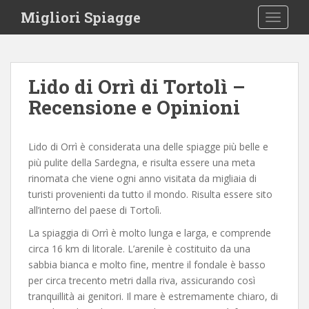
S
Migliori Spiagge
TOGGLE
k
i
p
t
Lido di Orrì di Tortolì –
o
Recensione e Opinioni
m
a
i
Lido di Orrì è considerata una delle spiagge più belle e
n
più pulite della Sardegna, e risulta essere una meta
c
rinomata che viene ogni anno visitata da migliaia di
o
turisti provenienti da tutto il mondo. Risulta essere sito
n
all’interno del paese di Tortolì.
t
e
La spiaggia di Orrì è molto lunga e larga, e comprende
n
circa 16 km di litorale. L’arenile è costituito da una
t
sabbia bianca e molto fine, mentre il fondale è basso
per circa trecento metri dalla riva, assicurando così
tranquillità ai genitori. Il mare è estremamente chiaro, di