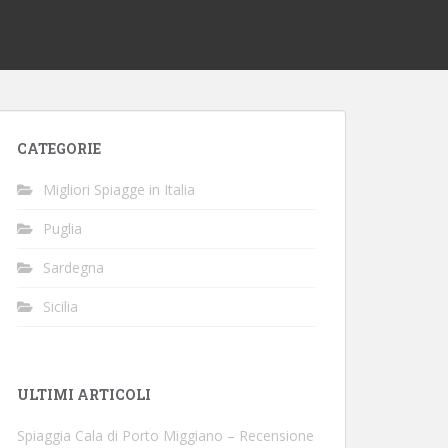
CATEGORIE
Migliori Spiagge in Italia
Puglia
Sardegna
Sicilia
ULTIMI ARTICOLI
Spiaggia Cala di Porto Miggiano – Recensione