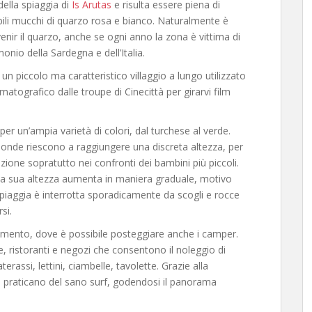
della spiaggia di
Is Arutas
e risulta essere piena di
ibili mucchi di quarzo rosa e bianco. Naturalmente è
ir il quarzo, anche se ogni anno la zona è vittima di
onio della Sardegna e dell’Italia.
e un piccolo ma caratteristico villaggio a lungo utilizzato
atografico dalle troupe di Cinecittà per girarvi film
 per un’ampia varietà di colori, dal turchese al verde.
e onde riescono a raggiungere una discreta altezza, per
ione sopratutto nei confronti dei bambini più piccoli.
 la sua altezza aumenta in maniera graduale, motivo
spiaggia è interrotta sporadicamente da scogli e rocce
si.
mento, dove è possibile posteggiare anche i camper.
ie, ristoranti e negozi che consentono il noleggio di
assi, lettini, ciambelle, tavolette. Grazie alla
ni praticano del sano surf, godendosi il panorama