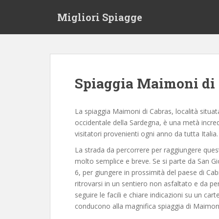
S
Migliori Spiagge
k
i
p
t
o
m
Spiaggia Maimoni di
a
i
n
La spiaggia Maimoni di Cabras, località situata
c
occidentale della Sardegna, è una metà incredi
o
visitatori provenienti ogni anno da tutta Italia.
n
La strada da percorrere per raggiungere ques
t
molto semplice e breve. Se si parte da San Gio
e
6, per giungere in prossimità del paese di Cab
n
ritrovarsi in un sentiero non asfaltato e da p
t
seguire le facili e chiare indicazioni su un cart
conducono alla magnifica spiaggia di Maimoni