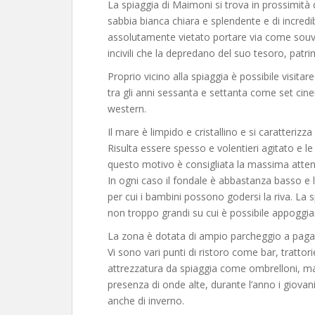
La spiaggia di Maimoni si trova in prossimità 
sabbia bianca chiara e splendente e di incred
assolutamente vietato portare via come souven
incivili che la depredano del suo tesoro, patrim
Proprio vicino alla spiaggia è possibile visitar
tra gli anni sessanta e settanta come set cinem
western.
Il mare è limpido e cristallino e si caratterizza
Risulta essere spesso e volentieri agitato e l
questo motivo è consigliata la massima attenz
In ogni caso il fondale è abbastanza basso e
per cui i bambini possono godersi la riva. La 
non troppo grandi su cui è possibile appoggiar
La zona è dotata di ampio parcheggio a paga
Vi sono vari punti di ristoro come bar, trattor
attrezzatura da spiaggia come ombrelloni, mater
presenza di onde alte, durante l’anno i giova
anche di inverno.