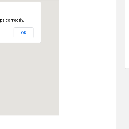
ps correctly.
OK