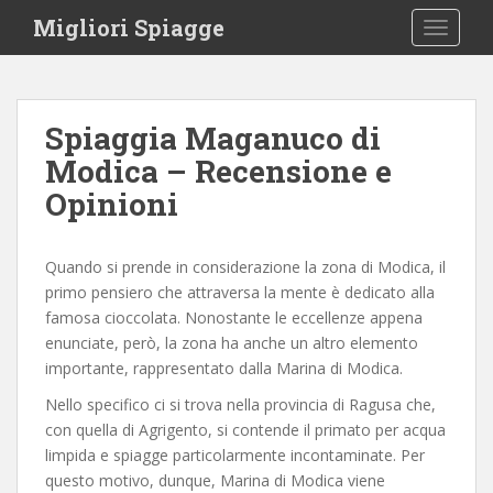
S
Migliori Spiagge
TOGGLE
k
i
p
t
Spiaggia Maganuco di
o
Modica – Recensione e
m
a
Opinioni
i
n
c
Quando si prende in considerazione la zona di Modica, il
o
primo pensiero che attraversa la mente è dedicato alla
n
famosa cioccolata. Nonostante le eccellenze appena
t
enunciate, però, la zona ha anche un altro elemento
e
importante, rappresentato dalla Marina di Modica.
n
Nello specifico ci si trova nella provincia di Ragusa che,
t
con quella di Agrigento, si contende il primato per acqua
limpida e spiagge particolarmente incontaminate. Per
questo motivo, dunque, Marina di Modica viene