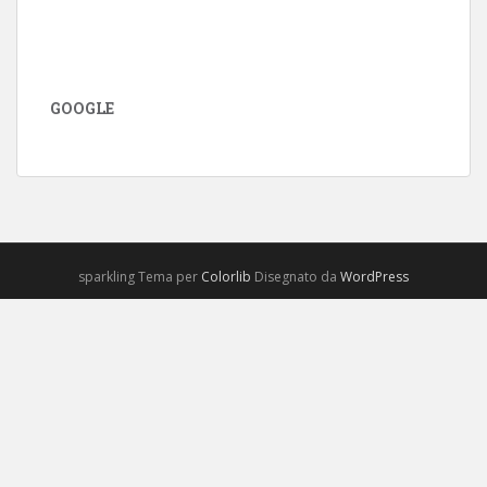
GOOGLE
sparkling Tema per
Colorlib
Disegnato da
WordPress