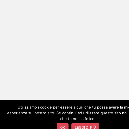
Utilizziamo i cookie per essere sicuri che tu possa avere la mi
esperienza sul nostro sito. Se continui ad utilizzare questo sito no
che tu ne sia felice.
OK
LEGGI DI PIÙ