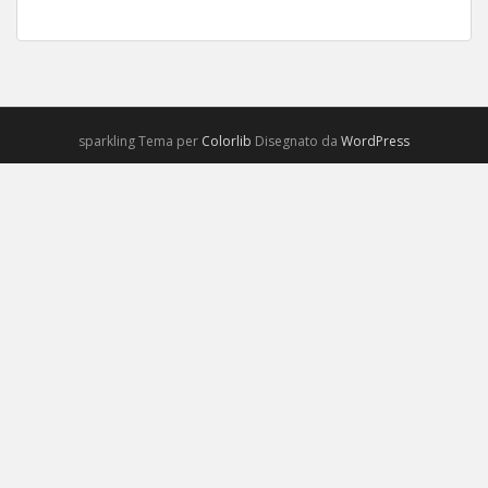
sparkling Tema per
Colorlib
Disegnato da
WordPress