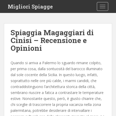
S
Migliori Spiagge
TOGGLE
k
i
p
t
Spiaggia Magaggiari di
o
Cinisi – Recensione e
m
a
Opinioni
i
n
c
Quando si arriva a Palermo lo sguardo rimane colpito,
o
per prima cosa, dalla sontuosità del barocco illuminato
n
dal sole cocente della Sicilia. In questo luogo, infatti,
t
soprattutto nelle ore più calde, i marmi candidi, che
e
contraddistinguono l’architettura storica della città,
n
sembrano riuscire a fatica a contrastare le temperature
t
estive. Nonostante questo, però, è giusto chiarire che,
chi sceglie di trascorrere la propria vacanza nella zona
palermitana, potrebbe desiderare di intervallare i