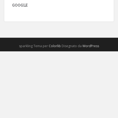
GOOGLE
sparkling Tema per
Colorlib
Disegnato da
WordPress