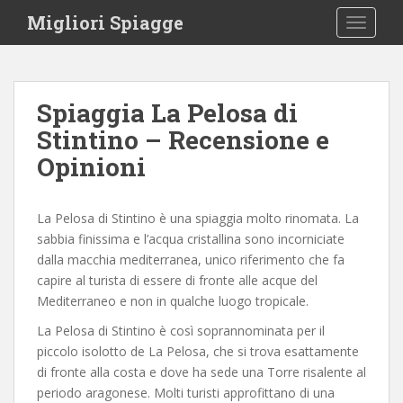
S
Migliori Spiagge
TOGGLE
k
i
p
t
Spiaggia La Pelosa di
o
Stintino – Recensione e
m
a
Opinioni
i
n
c
La Pelosa di Stintino è una spiaggia molto rinomata. La
o
sabbia finissima e l’acqua cristallina sono incorniciate
n
dalla macchia mediterranea, unico riferimento che fa
t
capire al turista di essere di fronte alle acque del
e
Mediterraneo e non in qualche luogo tropicale.
n
La Pelosa di Stintino è così soprannominata per il
t
piccolo isolotto de La Pelosa, che si trova esattamente
di fronte alla costa e dove ha sede una Torre risalente al
periodo aragonese. Molti turisti approfittano di una