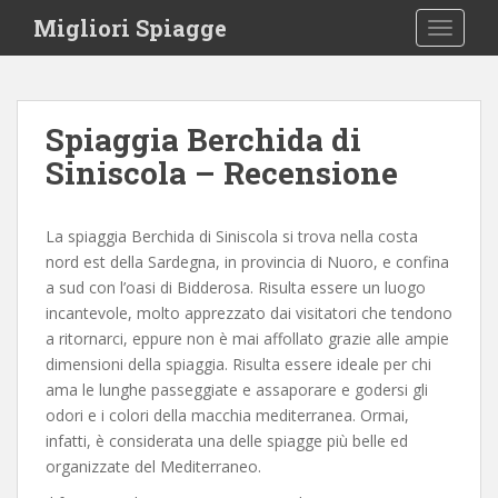
S
Migliori Spiagge
TOGGLE
k
i
p
t
Spiaggia Berchida di
o
Siniscola – Recensione
m
a
i
La spiaggia Berchida di Siniscola si trova nella costa
n
nord est della Sardegna, in provincia di Nuoro, e confina
c
a sud con l’oasi di Bidderosa. Risulta essere un luogo
o
incantevole, molto apprezzato dai visitatori che tendono
n
a ritornarci, eppure non è mai affollato grazie alle ampie
t
dimensioni della spiaggia. Risulta essere ideale per chi
e
ama le lunghe passeggiate e assaporare e godersi gli
n
odori e i colori della macchia mediterranea. Ormai,
t
infatti, è considerata una delle spiagge più belle ed
organizzate del Mediterraneo.