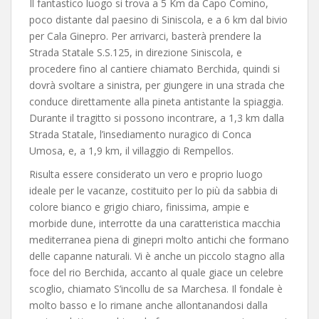
Il fantastico luogo si trova a 5 Km da Capo Comino,
poco distante dal paesino di Siniscola, e a 6 km dal bivio
per Cala Ginepro. Per arrivarci, basterà prendere la
Strada Statale S.S.125, in direzione Siniscola, e
procedere fino al cantiere chiamato Berchida, quindi si
dovrà svoltare a sinistra, per giungere in una strada che
conduce direttamente alla pineta antistante la spiaggia.
Durante il tragitto si possono incontrare, a 1,3 km dalla
Strada Statale, l’insediamento nuragico di Conca
Umosa, e, a 1,9 km, il villaggio di Rempellos.
Risulta essere considerato un vero e proprio luogo
ideale per le vacanze, costituito per lo più da sabbia di
colore bianco e grigio chiaro, finissima, ampie e
morbide dune, interrotte da una caratteristica macchia
mediterranea piena di ginepri molto antichi che formano
delle capanne naturali. Vi è anche un piccolo stagno alla
foce del rio Berchida, accanto al quale giace un celebre
scoglio, chiamato S’incollu de sa Marchesa. Il fondale è
molto basso e lo rimane anche allontanandosi dalla