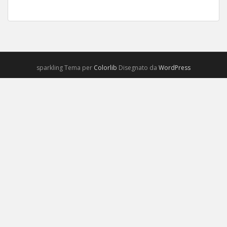
sparkling Tema per
Colorlib
Disegnato da
WordPress