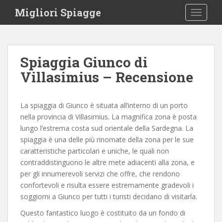
S
Migliori Spiagge
TOGGLE
k
i
p
t
Spiaggia Giunco di
o
Villasimius – Recensione
m
a
i
La spiaggia di Giunco è situata all’interno di un porto
n
nella provincia di Villasimius. La magnifica zona è posta
c
lungo l’estrema costa sud orientale della Sardegna. La
o
spiaggia è una delle più rinomate della zona per le sue
n
caratteristiche particolari e uniche, le quali non
t
contraddistinguono le altre mete adiacenti alla zona, e
e
per gli innumerevoli servizi che offre, che rendono
n
confortevoli e risulta essere estremamente gradevoli i
t
soggiorni a Giunco per tutti i turisti decidano di visitarla.
Questo fantastico luogo è costituito da un fondo di