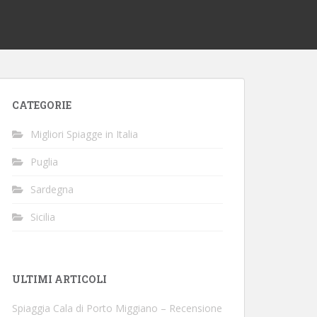
CATEGORIE
Migliori Spiagge in Italia
Puglia
Sardegna
Sicilia
ULTIMI ARTICOLI
Spiaggia Cala di Porto Miggiano – Recensione