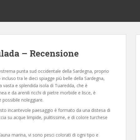
ulada – Recensione
’estrema punta sud occidentale della Sardegna, proprio
o incluso tra le dieci spiagge più belle della Sardegna,
lla vasta e splendida isola di Tuaredda, che è
a e da arenili ricchi di pietre morbide e lisce, è
è possibile noleggiare.
uesto incantevole paesaggio è formato da una distesa di
ia su acque limpide, pulitissime, e di colore turchese
 fauna marina, vi sono pesci colorati di ogni tipo e