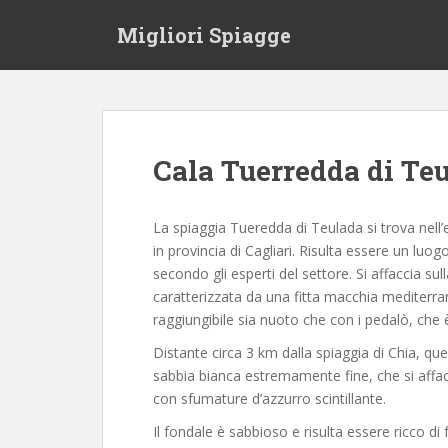
S
Migliori Spiagge
k
i
p
t
o
m
Cala Tuerredda di Te
a
i
n
La spiaggia Tueredda di Teulada si trova nell
c
in provincia di Cagliari. Risulta essere un luog
o
secondo gli esperti del settore. Si affaccia su
n
caratterizzata da una fitta macchia mediterrane
t
raggiungibile sia nuoto che con i pedalò, che 
e
Distante circa 3 km dalla spiaggia di Chia, q
n
sabbia bianca estremamente fine, che si affacc
t
con sfumature d’azzurro scintillante.
Il fondale è sabbioso e risulta essere ricco di