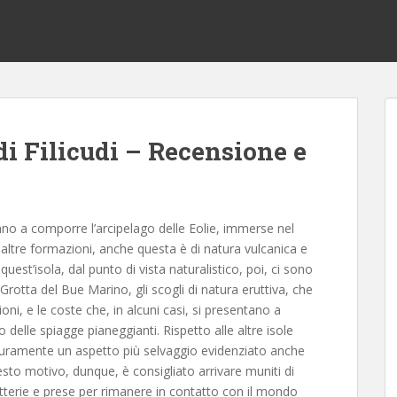
di Filicudi – Recensione e
anno a comporre l’arcipelago delle Eolie, immerse nel
e altre formazioni, anche questa è di natura vulcanica e
quest’isola, dal punto di vista naturalistico, poi, ci sono
 Grotta del Bue Marino, gli scogli di natura eruttiva, che
i, e le coste che, in alcuni casi, si presentano a
delle spiagge pianeggianti. Rispetto alle altre isole
icuramente un aspetto più selvaggio evidenziato anche
sto motivo, dunque, è consigliato arrivare muniti di
terie e prese per rimanere in contatto con il mondo