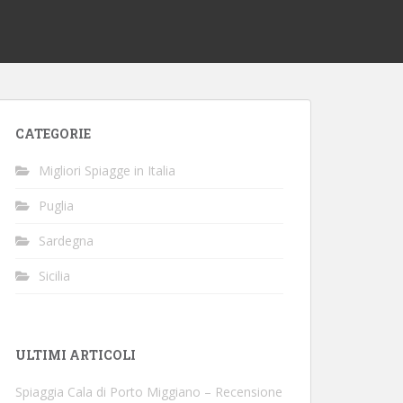
CATEGORIE
Migliori Spiagge in Italia
Puglia
Sardegna
Sicilia
ULTIMI ARTICOLI
Spiaggia Cala di Porto Miggiano – Recensione