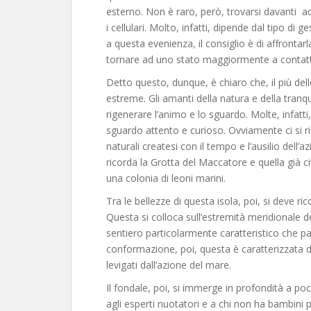
esterno. Non è raro, però, trovarsi davanti
i cellulari. Molto, infatti, dipende dal tipo di g
a questa evenienza, il consiglio è di affront
tornare ad uno stato maggiormente a contatto
Detto questo, dunque, è chiaro che, il più delle
estreme. Gli amanti della natura e della tranquil
rigenerare l’animo e lo sguardo. Molte, infatti
sguardo attento e curioso. Ovviamente ci si r
naturali createsi con il tempo e l’ausilio dell
ricorda la Grotta del Maccatore e quella già c
una colonia di leoni marini.
Tra le bellezze di questa isola, poi, si deve ric
Questa si colloca sull’estremità meridionale de
sentiero particolarmente caratteristico che pa
conformazione, poi, questa è caratterizzata da 
levigati dall’azione del mare.
Il fondale, poi, si immerge in profondità a poc
agli esperti nuotatori e a chi non ha bambini pic