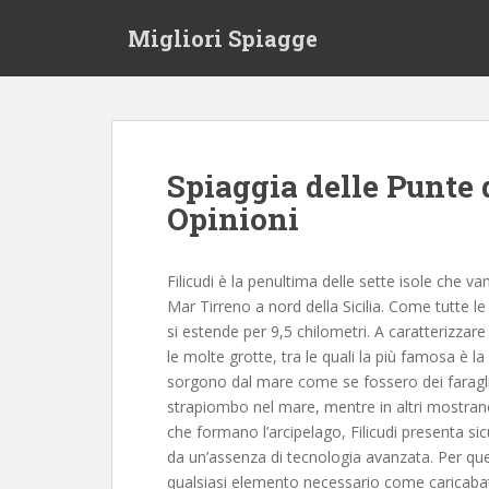
S
Migliori Spiagge
k
i
p
t
o
m
Spiaggia delle Punte 
a
Opinioni
i
n
c
Filicudi è la penultima delle sette isole che v
o
Mar Tirreno a nord della Sicilia. Come tutte l
n
si estende per 9,5 chilometri. A caratterizzare 
t
le molte grotte, tra le quali la più famosa è la
e
sorgono dal mare come se fossero dei faraglion
n
strapiombo nel mare, mentre in altri mostrano 
t
che formano l’arcipelago, Filicudi presenta s
da un’assenza di tecnologia avanzata. Per que
qualsiasi elemento necessario come caricabat