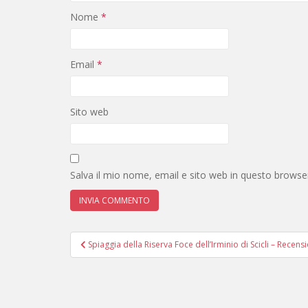
Nome
*
Email
*
Sito web
Salva il mio nome, email e sito web in questo brows
Navigazione
Spiaggia della Riserva Foce dell’Irminio di Scicli – Recen
articoli