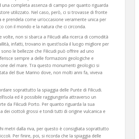
 ad una completa assenza di campo per quanto riguarda
estore utilizzato. Nel caso, però, ci si trovasse di fronte
arla e prendela come un’occasione veramente unica per
 con il mondo e la natura che ci circonda.
 volte, non si sbarca a Filicudi alla ricerca di comodità
lità, infatti, trovano in quest’isola il luogo migliore per
, sono le bellezze che Filicudi può offrire ad uno
iferisce sempre a delle formazioni geologiche e
’azione del mare. Tra questo monumenti geologici si
itata del Bue Marino dove, non molti anni fa, viveva
ordare soprattutto la spiaggia delle Punte di Filicudi.
ll’isola ed è possibile raggiungerla attraverso un
rte da Filicudi Porto. Per quanto riguarda la sua
dei ciottoli grossi e tondi tutti di origine vulcanica e
hi metri dalla riva, per questo è consigliata soprattutto
coli. Per finire, poi, si ricorda che la spiaggia delle