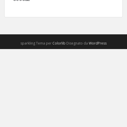
sparkling Tema per
Colorlib
Disegnato da
WordPress