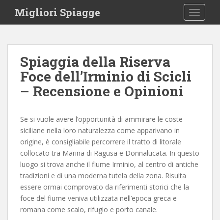
S
Migliori Spiagge
TOGGLE
k
i
p
t
Spiaggia della Riserva
o
Foce dell’Irminio di Scicli
m
a
– Recensione e Opinioni
i
n
c
Se si vuole avere l’opportunità di ammirare le coste
o
siciliane nella loro naturalezza come apparivano in
n
origine, è consigliabile percorrere il tratto di litorale
t
collocato tra Marina di Ragusa e Donnalucata. In questo
e
luogo si trova anche il fiume Irminio, al centro di antiche
n
tradizioni e di una moderna tutela della zona. Risulta
t
essere ormai comprovato da riferimenti storici che la
foce del fiume veniva utilizzata nell’epoca greca e
romana come scalo, rifugio e porto canale.