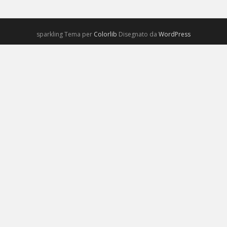
sparkling Tema per
Colorlib
Disegnato da
WordPress