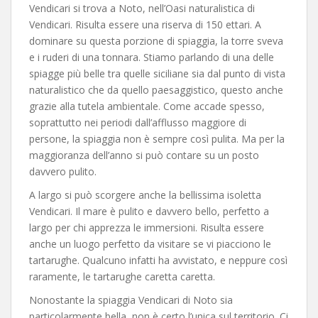
Vendicari si trova a Noto, nell’Oasi naturalistica di
Vendicari. Risulta essere una riserva di 150 ettari. A
dominare su questa porzione di spiaggia, la torre sveva
e i ruderi di una tonnara. Stiamo parlando di una delle
spiagge più belle tra quelle siciliane sia dal punto di vista
naturalistico che da quello paesaggistico, questo anche
grazie alla tutela ambientale. Come accade spesso,
soprattutto nei periodi dall’afflusso maggiore di
persone, la spiaggia non è sempre così pulita. Ma per la
maggioranza dell’anno si può contare su un posto
davvero pulito.
A largo si può scorgere anche la bellissima isoletta
Vendicari. Il mare è pulito e davvero bello, perfetto a
largo per chi apprezza le immersioni. Risulta essere
anche un luogo perfetto da visitare se vi piacciono le
tartarughe. Qualcuno infatti ha avvistato, e neppure così
raramente, le tartarughe caretta caretta.
Nonostante la spiaggia Vendicari di Noto sia
particolarmente bella, non è certo l’unica sul territorio. Ci