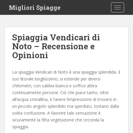
S
Migliori Spiagge
TOGGLE
k
i
p
t
Spiaggia Vendicari di
o
Noto – Recensione e
m
a
Opinioni
i
n
c
La spiaggia Vendicari di Noto è una spiaggia splendida. Il
o
suo litorale lunghissimo, si estende per diversi
n
chilometri, con sabbia bianca e soffice attira
t
continuamente persone. Ciò che piace tanto, oltre
e
all’acqua cristallina, è l’avere l’impressione di trovarsi in
n
un piccolo angolo splendido ma sperduto, lontano dalla
t
solita confusione. A favorire tale sensazione è
sicuramente la fitta vegetazione che circonda la
spiaggia.