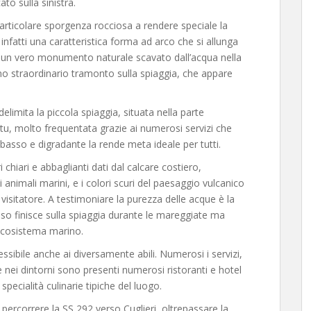
o sulla sinistra.
particolare sporgenza rocciosa a rendere speciale la
infatti una caratteristica forma ad arco che si allunga
 un vero monumento naturale scavato dall’acqua nella
no straordinario tramonto sulla spiaggia, che appare
limita la piccola spiaggia, situata nella parte
ttu, molto frequentata grazie ai numerosi servizi che
ale basso e digradante la rende meta ideale per tutti.
ri chiari e abbaglianti dati dal calcare costiero,
i animali marini, e i colori scuri del paesaggio vulcanico
 visitatore. A testimoniare la purezza delle acque è la
so finisce sulla spiaggia durante le mareggiate ma
ecosistema marino.
sibile anche ai diversamente abili. Numerosi i servizi,
 nei dintorni sono presenti numerosi ristoranti e hotel
pecialità culinarie tipiche del luogo.
 percorrere la SS 292 verso Cuglieri, oltrepassare la