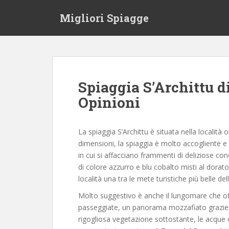
S
Migliori Spiagge
k
i
p
t
o
m
Spiaggia S’Archittu d
a
Opinioni
i
n
c
La spiaggia S’Archittu è situata nella localit
o
dimensioni, la spiaggia è molto accogliente e 
n
in cui si affacciano frammenti di deliziose conc
t
di colore azzurro e blu cobalto misti al dorat
e
località una tra le mete turistiche più belle de
n
t
Molto suggestivo è anche il lungomare che offre
passeggiate, un panorama mozzafiato grazie al
rigogliosa vegetazione sottostante, le acque cr