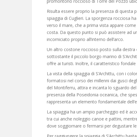
promontorio roccioso di Torre del Pozzo ubicat
Risulta essere proprio la presenza di questa 
spiaggia di Cuglieri. La sporgenza rocciosa ha 
verso il mare, che a prima vista appare come
costa. Da questo punto si può assistere ad u
incorniciato proprio all’interno dell’arco.
Un altro costone roccioso posto sulla destra de
sottostante il piccolo borgo marino di S’Archi
offre ai turisti. Inoltre, il caratteristico fond
La vista della spiaggia di S’Archittu, con i colo
formatosi nel corso dei millenni dai gusci degl
del Montiferru, attira e incanta lo sguardo del
presenza della Poseidonia oceanica, che spes
rappresenta un elemento fondamentale dell’
La spiaggia ha un ampio parcheggio ed è acces
tra cui anche noleggio canoe e pattini, mentre
dove soggiornare o fermarsi per degustare le s
Per raggiungere la spiaggia di S’Archittu basta