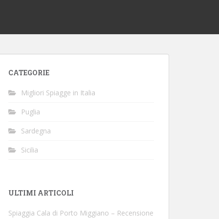
CATEGORIE
Migliori Spiagge in Italia
Puglia
Sardegna
Sicilia
ULTIMI ARTICOLI
Spiaggia Cala di Porto Miggiano – Recensione