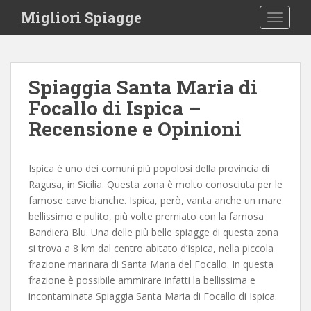
S
Migliori Spiagge
TOGGLE
k
i
p
t
Spiaggia Santa Maria di
o
Focallo di Ispica –
m
a
Recensione e Opinioni
i
n
c
Ispica è uno dei comuni più popolosi della provincia di
o
Ragusa, in Sicilia. Questa zona è molto conosciuta per le
n
famose cave bianche. Ispica, però, vanta anche un mare
t
bellissimo e pulito, più volte premiato con la famosa
e
Bandiera Blu. Una delle più belle spiagge di questa zona
n
si trova a 8 km dal centro abitato d’Ispica, nella piccola
t
frazione marinara di Santa Maria del Focallo. In questa
frazione è possibile ammirare infatti la bellissima e
incontaminata Spiaggia Santa Maria di Focallo di Ispica.