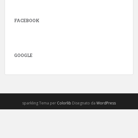
FACEBOOK
GOOGLE
sparkling Tema per
Colorlib
Disegnato da
WordPress