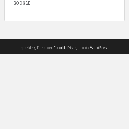
GOOGLE
sparkling Tema per
Colorlib
Disegnato da
WordPress