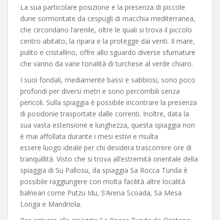
La sua particolare posizione e la presenza di piccole
dune sormontate da cespugli di macchia mediterranea,
che circondano l’arenile, oltre le quali si trova il piccolo
centro abitato, la ripara e la protegge dai venti. Il mare,
pulito e cristallino, offre allo sguardo diverse sfumature
che vanno da varie tonalità di turchese al verde chiaro.
I suoi fondali, mediamente bassi e sabbiosi, sono poco
profondi per diversi metri e sono percorribili senza
pericoli. Sulla spiaggia è possibile incontrare la presenza
di posidonie trasportate dalle correnti. Inoltre, data la
sua vasta estensione e lunghezza, questa spiaggia non
è mai affollata durante i mesi estivi e risulta
essere luogo ideale per chi desidera trascorrere ore di
tranquillità. Visto che si trova all’estremità orientale della
spiaggia di Su Pallosu, da spiaggia Sa Rocca Tunda è
possibile raggiungere con molta facilità altre località
balneari come Putzu Idu, S’Arena Scoada, Sa Mesa
Longa e Mandriola.