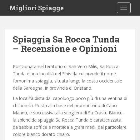
S
Migliori Spiagge
TOGGLE
k
i
p
t
Spiaggia Sa Rocca Tunda
o
– Recensione e Opinioni
m
a
i
Posizionata nel territorio di San Vero Milis, Sa Rocca
n
Tunda è una località del Sinis da cui prende il nome
c
l’omonima spiaggia, situata lungo la costa occidentale
o
della Sardegna, in provincia di Oristano.
n
t
La località dista dal capoluogo poco più di una ventina di
e
chilometri. Posta alla base del promontorio di Capo
n
Mannu, e successiva alla scogliera di Su Crastu Biancu,
t
la splendida spiaggia Sa Rocca Tunda è caratterizzata
da sabbia soffice e morbida a grani medi, dal particolare
colore bianco dorato chiaro.