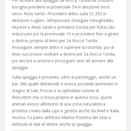
Per arrivare alla spiaggia Sa Rocca Tunda da Oristano
bisogna prendere la provinciale 54 in direzione nord
verso Riola Sardo. Procedere dritto sulla SS 292 in
direzione Cuglieri, oltrepassare Donigala Fenugheddu,
Nurachi e Riola Sardo e prendere l’uscita per Putzu Idu.
Imboccare poi la provinciale 10 e procedere fino a girare
a destra, proprio al bivio per Sa Rocca Tunda.
Proseguire sempre dritto e superare la rotonda, poi al
bivio successivo svoltare a destra per Sa Rocca Tunda,
poi ancora a sinistra e proseguire sino ad arrivare alla
spiaggia.
Sulla spiaggia è presente, oltre al parcheggio, anche un
bar. Alle spalle dell’arenile è invece possibile ammirare lo
stagno di Sale Porcus e la splendida colonia di
fenicotteri che si trova proprio in questa zona, questi
animali vivono all’interno di una zona naturalistica
protetta creata dalla Lipu e gestita anche da Wwf e Italia
Nostra. Fa parte dell’Area Marina Protetta del Sinis e
dell’isola di Mal di Ventre anche la spiaggia.