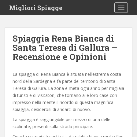
S
Migliori Spiagge
TOGGLE
k
i
p
t
Spiaggia Rena Bianca di
o
Santa Teresa di Gallura –
m
a
Recensione e Opinioni
i
n
c
La spiaggia di Rena Bianca è situata nell’estrema costa
o
nord della Sardegna e fa parte del territorio di Santa
n
Teresa di Gallura. La zona è meta ogni anno per migliaia
t
di turisti e di visitatori, che tornano alle loro case con
e
impresso nella mente il ricordo di questa magnifica
n
spiaggia, desiderosi di andarci di nuovo.
t
La spiaggia è raggiungibile per mezzo di una delle
scalinate, presenti sulla strada principale.
Questa spiaggia è costituita da sabbia bianca molto fine