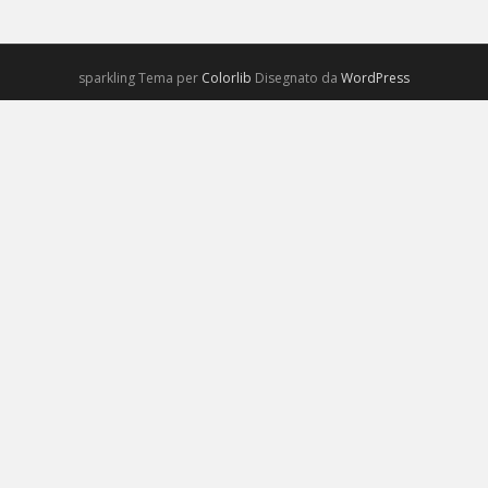
sparkling Tema per
Colorlib
Disegnato da
WordPress