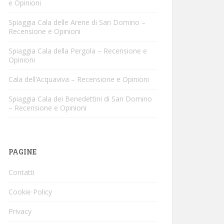
e Opinioni
Spiaggia Cala delle Arene di San Domino –
Recensione e Opinioni
Spiaggia Cala della Pergola – Recensione e
Opinioni
Cala dell’Acquaviva – Recensione e Opinioni
Spiaggia Cala dei Benedettini di San Domino
– Recensione e Opinioni
PAGINE
Contatti
Cookie Policy
Privacy