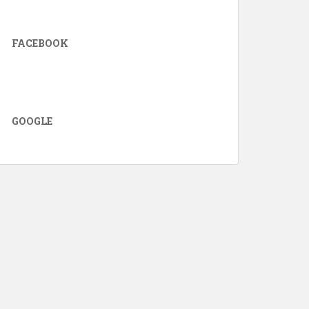
FACEBOOK
GOOGLE