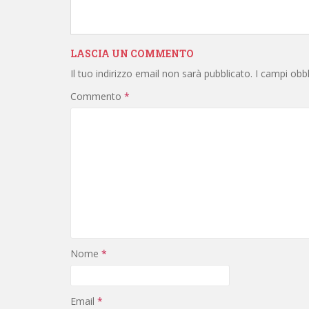
LASCIA UN COMMENTO
Il tuo indirizzo email non sarà pubblicato.
I campi obb
Commento
*
Nome
*
Email
*