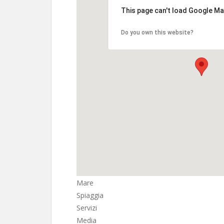
This page can't load Google Ma
Do you own this website?
Mare
Spiaggia
Servizi
Media