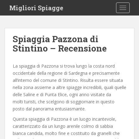
S
Migliori Spiagge
TOGGLE
k
i
p
t
Spiaggia Pazzona di
o
Stintino – Recensione
m
a
i
La spiaggia di Pazzona si trova lungo la costa nord
n
occidentale della regione di Sardegna e precisamente
c
all’interno del comune di Stintino. Risulta essere situata
o
nella zona assieme a altre spiagge incredibili, quali quelle
n
delle Saline e di Punta Elice, ogni anno visitate da
t
molti turisti, che scelgono di soggiornare in questo
e
posto dal panorama entusiasmante.
n
t
Questa spiaggia di Pazzona è un luogo incantevole,
caratterizzato da un lungo arenile colmo di sabbia
bianca candida, molto fine e costituito da granelli che