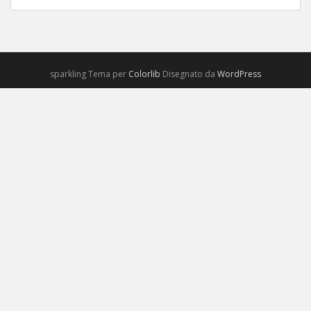
sparkling Tema per
Colorlib
Disegnato da
WordPress