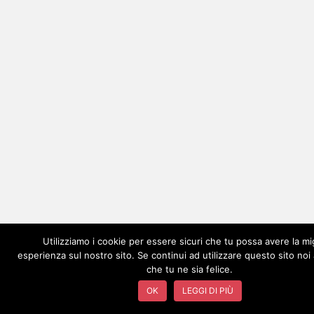
Utilizziamo i cookie per essere sicuri che tu possa avere la mi
esperienza sul nostro sito. Se continui ad utilizzare questo sito no
che tu ne sia felice.
OK
LEGGI DI PIÙ