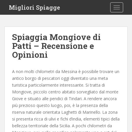
S
Migliori Spiagge
TOGGLE
k
i
p
t
Spiaggia Mongiove di
o
Patti – Recensione e
m
a
Opinioni
i
n
c
A non molti chilometri da Messina è possibile trovare un
o
antico borgo di pescatori oggi diventato una meta
n
turistica particolarmente interessante. Si tratta di
t
Mongiove, piccolo centro abitato sorvegliato dal monte
e
Giove e situato alle pendici di Tindari. A rendere ancora
n
più prezioso questo luogo, poi, è la presenza della
t
riserva naturale orientata Laghetti di Marinello. La zona
si presenta ricca di ulivi e fichi d’india, elementi tipici della
bellezza territoriale della Sicilia. A pochi chilometri da