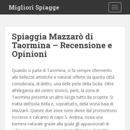
S
Migliori Spiagge
TOGGLE
k
i
p
t
Spiaggia Mazzarò di
o
Taormina – Recensione e
m
a
Opinioni
i
n
c
Quando si parla di Taormina, si fa sempre rifermento
o
alle bellezze artistiche e naturali offerte da questa città
n
considerata, di diritto, una delle perle della Sicilia. Oltre
t
all’eleganza del centro storico, però, la zona di
e
Taormina presenta un altro luogo tutto da scoprire. Si
n
tratta dell’Isola Bella e, soprattutto, della vicina baia di
t
Mazzarò. Queste due zone sono divise dal promontorio
roccioso e calcareo di capo S. Andrea, ossia una
barriera naturale grazie alla quale gli appassionati di