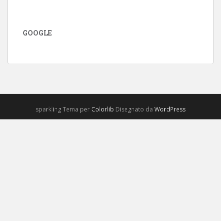
GOOGLE
sparkling Tema per
Colorlib
Disegnato da
WordPress