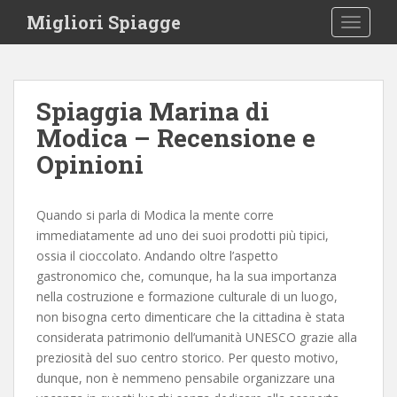
S
Migliori Spiagge
TOGGLE
k
i
p
t
Spiaggia Marina di
o
Modica – Recensione e
m
a
Opinioni
i
n
c
Quando si parla di Modica la mente corre
o
immediatamente ad uno dei suoi prodotti più tipici,
n
ossia il cioccolato. Andando oltre l’aspetto
t
gastronomico che, comunque, ha la sua importanza
e
nella costruzione e formazione culturale di un luogo,
n
non bisogna certo dimenticare che la cittadina è stata
t
considerata patrimonio dell’umanità UNESCO grazie alla
preziosità del suo centro storico. Per questo motivo,
dunque, non è nemmeno pensabile organizzare una