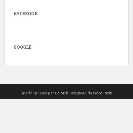
FACEBOOK
GOOGLE
sparkling Tema per
Colorlib
Disegnato da
WordPress