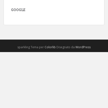
GOOGLE
sparkling Tema per
Colorlib
Disegnato da
WordPress