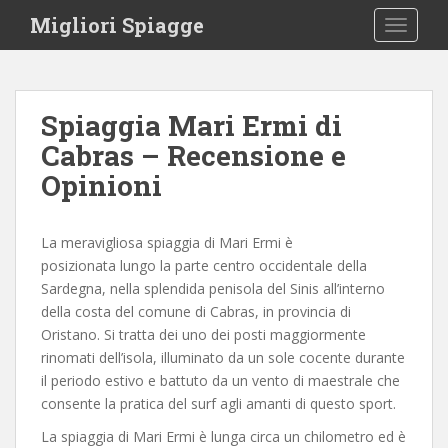
S
Migliori Spiagge
TOGGLE
k
i
p
t
Spiaggia Mari Ermi di
o
Cabras – Recensione e
m
a
Opinioni
i
n
c
La meravigliosa spiaggia di Mari Ermi è
o
posizionata lungo la parte centro occidentale della
n
Sardegna, nella splendida penisola del Sinis all’interno
t
della costa del comune di Cabras, in provincia di
e
Oristano. Si tratta dei uno dei posti maggiormente
n
rinomati dell’isola, illuminato da un sole cocente durante
t
il periodo estivo e battuto da un vento di maestrale che
consente la pratica del surf agli amanti di questo sport.
La spiaggia di Mari Ermi è lunga circa un chilometro ed è