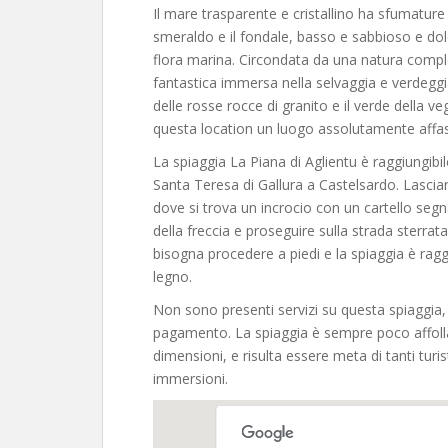
Il mare trasparente e cristallino ha sfumature 
smeraldo e il fondale, basso e sabbioso e dolc
flora marina. Circondata da una natura compl
fantastica immersa nella selvaggia e verdeggia
delle rosse rocce di granito e il verde della 
questa location un luogo assolutamente affas
La spiaggia La Piana di Aglientu è raggiungibi
Santa Teresa di Gallura a Castelsardo. Lasciar
dove si trova un incrocio con un cartello segn
della freccia e proseguire sulla strada sterrat
bisogna procedere a piedi e la spiaggia è rag
legno.
Non sono presenti servizi su questa spiaggia,
pagamento. La spiaggia è sempre poco affollat
dimensioni, e risulta essere meta di tanti tur
immersioni.