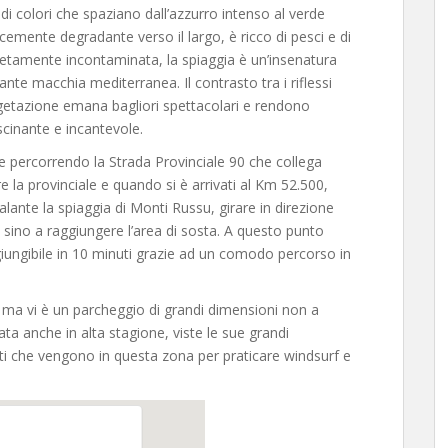
di colori che spaziano dall’azzurro intenso al verde
emente degradante verso il largo, è ricco di pesci e di
etamente incontaminata, la spiaggia è un’insenatura
nte macchia mediterranea. Il contrasto tra i riflessi
vegetazione emana bagliori spettacolari e rendono
cinante e incantevole.
le percorrendo la Strada Provinciale 90 che collega
e la provinciale e quando si è arrivati al Km 52.500,
alante la spiaggia di Monti Russu, girare in direzione
a sino a raggiungere l’area di sosta. A questo punto
giungibile in 10 minuti grazie ad un comodo percorso in
 ma vi è un parcheggio di grandi dimensioni non a
a anche in alta stagione, viste le sue grandi
isti che vengono in questa zona per praticare windsurf e