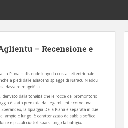
 Aglientu – Recensione e
a La Piana si distende lungo la costa settentrionale
anche a piedi dalle adiacenti spiagge di Naracu Nieddu
baia davvero magnifica.
 derivato dalla tonalità che le rocce del promontorio
iaggia è stata premiata da Legambiente come una
iu Sperandeu, la Spiaggia Della Piana è separata in due
le, ampio e lungo, è caratterizzato da sabbia soffice,
nie e piccoli ciottoli sparsi lungo la battigia.