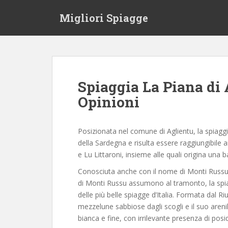
S
Migliori Spiagge
k
i
p
t
o
m
Spiaggia La Piana di
a
Opinioni
i
n
c
Posizionata nel comune di Aglientu, la spiaggi
o
della Sardegna e risulta essere raggiungibile 
n
e Lu Littaroni, insieme alle quali origina una 
t
e
Conosciuta anche con il nome di Monti Russu,
n
di Monti Russu assumono al tramonto, la sp
t
delle più belle spiagge d’Italia. Formata dal R
mezzelune sabbiose dagli scogli e il suo areni
bianca e fine, con irrilevante presenza di posido