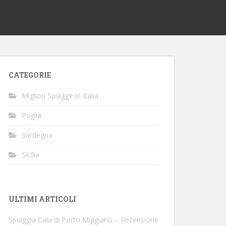
CATEGORIE
Migliori Spiagge in Italia
Puglia
Sardegna
Sicilia
ULTIMI ARTICOLI
Spiaggia Cala di Porto Miggiano – Recensione