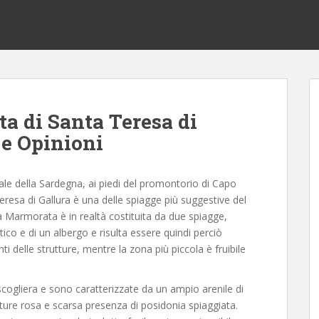
a di Santa Teresa di
 e Opinioni
nale della Sardegna, ai piedi del promontorio di Capo
resa di Gallura è una delle spiagge più suggestive del
armorata è in realtà costituita da due spiagge,
ico e di un albergo e risulta essere quindi perciò
nti delle strutture, mentre la zona più piccola è fruibile
ogliera e sono caratterizzate da un ampio arenile di
ure rosa e scarsa presenza di posidonia spiaggiata.