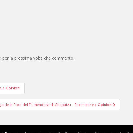
er per la prossima volta che commento.
e e Opinioni
ia della Foce del Flumendosa di Villaputzu – Recensione e Opinioni