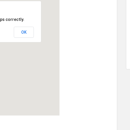
ps correctly.
OK