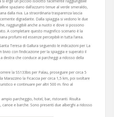
 si erge un piccolo isolotto facilmente raggiungibile
alline spaziano dall’azzurro tenue al verde smeraldo,
tana dalla riva. La straordinaria trasparenza lascia
cemente digradante. Dalla spiaggia si vedono le due
iche, raggiungibili anche a nuoto e dove si possono
ranito. A completare questo magnifico scenario è la
a profumi ed essenze percepibili in tutta l’area.
anta Teresa di Gallura seguendo le indicazioni per La
 bivio con l’indicazione per la spiaggia e superato il
 a destra che conduce ai parcheggi a ridosso della
rrere la SS133bis per Palau, proseguire per circa 5
da Marazzino la Ficaccia per circa 1,5 km, poi svoltare
turistico e continuare per altri 500 m. fino al
 ampio parcheggio, hotel, bar, ristoranti. Risulta
o, canoe e barche. Sono presenti due alberghi a ridosso