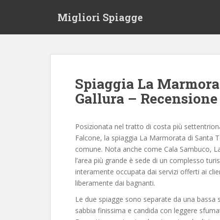
S
Migliori Spiagge
k
i
p
t
o
m
Spiaggia La Marmorat
a
Gallura – Recensione
i
n
c
Posizionata nel tratto di costa più settentrio
o
Falcone, la spiaggia La Marmorata di Santa Te
n
comune. Nota anche come Cala Sambuco, La M
t
l’area più grande è sede di un complesso turist
e
interamente occupata dai servizi offerti ai clie
n
liberamente dai bagnanti.
t
Le due spiagge sono separate da una bassa sc
sabbia finissima e candida con leggere sfumat