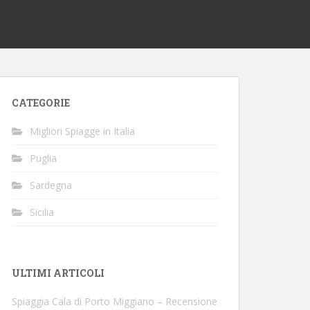
CATEGORIE
Migliori Spiagge in Italia
Puglia
Sardegna
Sicilia
ULTIMI ARTICOLI
Spiaggia Cala di Porto Miggiano – Recensione