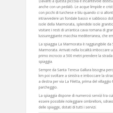
Davanti a questa piccola e incantevole distesa
anche con un pedalò. Le acque limpide e crist
con picchi di turchese e blu quando ci si allon
intravvedere un fondale basso e sabbioso dol
isole della Marmorata, splendide isole granit
visitare i resti di un’antica cava romana di g
lussureggiante macchia mediterranea, che eman
La spiaggia La Marmorata è raggiungibile da S
Marmorata. Arrivati nella località imboccare un
primo incrocio a 500 metri prendere la strada
spiaggia.
Sempre da Santa Teresa Gallura bisogna perco
km poi svoltare a sinistra e imboccare la stra
a destra per via La Filetta, prima del villaggio 
parcheggio.
La spiaggia dispone di numerosi servizi tra cui
essere possibile noleggiare ombrelloni, sdrai
delle spiagge, dotati di tutti i servizi.