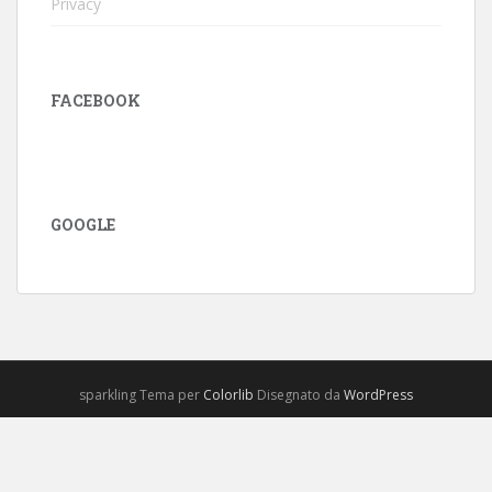
Privacy
FACEBOOK
GOOGLE
sparkling Tema per
Colorlib
Disegnato da
WordPress