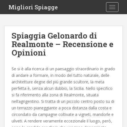
S
Migliori Spiagge
TOGGLE
k
i
p
t
Spiaggia Gelonardo di
o
Realmonte – Recensione e
m
a
Opinioni
i
n
c
Se si è alla ricerca di un paesaggio straordinario in grado
o
di andare a formare, in modo del tutto naturale, delle
n
architetture degne del più grande scultore, la meta
t
perfetta è, senza alcun dubbio, la Sicilia. Nello specifico
e
si fa riferimento alla zona di Realmonte, situata
n
nell’agrigentino. Si tratta di un piccolo centro posto su di
t
un terrazzo pianeggiante a poca distanza dalla costa e
circondato da campagne coltivate a vigneti, mandorle e
uliveti. A rendere veramente eccezionale il luogo, però,