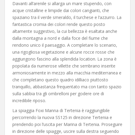
Davanti all’arenile si allarga un mare stupendo, con
acque cristalline e limpide dai colori cangianti, che
spaziano tra il verde smeraldo, il turchese e l’azzurro. La
fantastica cromia dei colori rende questo posto
altamente suggestivo, la cui bellezza è esaltata anche
dalla montagna a nord e dalla foce del fiume che
rendono unico il paesaggio. A completare lo scenario,
una rigogliosa vegetazione e alcune rocce rosse che
aggiungono fascino alla splendida location. La zona è
popolata da numerose villette che sembrano inserite
armoniosamente in mezzo alla macchia mediterranea e
che completano questo quadro idilliaco piuttosto
tranquillo, abbastanza frequentato ma con tanto spazio
sulla sabbia tra gli ombrelloni per godere ore di
incredibile riposo.
La spiaggia Foxi Manna di Tertenia è raggiungibile
percorrendo la nuova SS125 in direzione Tertenia e
prendendo poi l’uscita per Marina di Tertenia. Proseguire
in direzione delle spiagge, uscire sulla destra seguendo