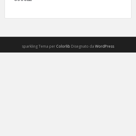
sparkling Tema per
Colorlib
Disegnato da
WordPress