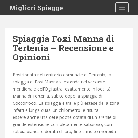
S
Migliori Spiagge
TOGGLE
k
i
p
t
Spiaggia Foxi Manna di
o
Tertenia – Recensione e
m
a
Opinioni
i
n
c
Posizionata nel territorio comunale di Tertenia, la
o
spiaggia di Foxi Manna si estende nel versante
n
meridionale dell’Ogliastra, esattamente in località
t
Marina di Tertenia, subito dopo la spiaggia di
e
Coccorrocci. La spiaggia è tra le più estese della zona,
n
infatti è lunga quasi un chilometro, e risulta
t
essere anche una delle poche dotata di un arenile di
grande estensione completamente sabbioso, con
sabbia bianca e dorata chiara, fine e molto morbida.