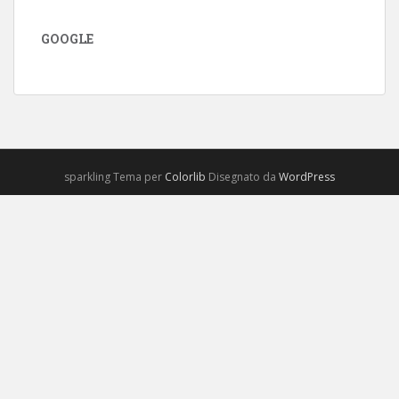
GOOGLE
sparkling Tema per
Colorlib
Disegnato da
WordPress