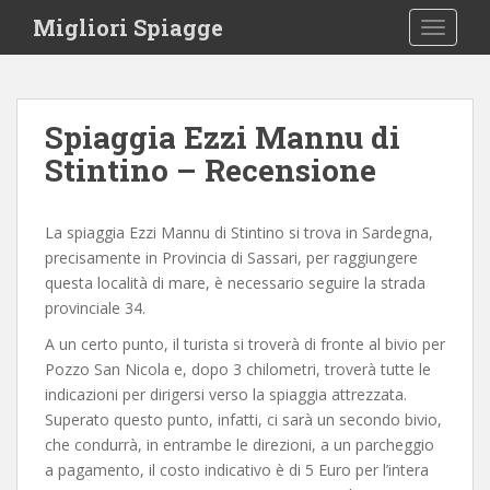
S
Migliori Spiagge
TOGGLE
k
i
p
t
Spiaggia Ezzi Mannu di
o
Stintino – Recensione
m
a
i
La spiaggia Ezzi Mannu di Stintino si trova in Sardegna,
n
precisamente in Provincia di Sassari, per raggiungere
c
questa località di mare, è necessario seguire la strada
o
provinciale 34.
n
t
A un certo punto, il turista si troverà di fronte al bivio per
e
Pozzo San Nicola e, dopo 3 chilometri, troverà tutte le
n
indicazioni per dirigersi verso la spiaggia attrezzata.
t
Superato questo punto, infatti, ci sarà un secondo bivio,
che condurrà, in entrambe le direzioni, a un parcheggio
a pagamento, il costo indicativo è di 5 Euro per l’intera