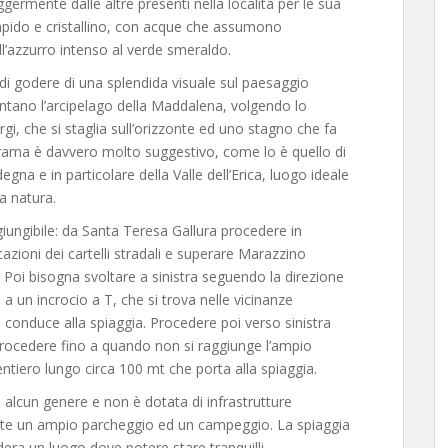
eggermente dalle altre presenti nella località per le sua
impido e cristallino, con acque che assumono
ll’azzurro intenso al verde smeraldo.
di godere di una splendida visuale sul paesaggio
ontano l’arcipelago della Maddalena, volgendo lo
gi, che si staglia sull’orizzonte ed uno stagno che fa
orama è davvero molto suggestivo, come lo è quello di
gna e in particolare della Valle dell’Erica, luogo ideale
a natura.
ggiungibile: da Santa Teresa Gallura procedere in
azioni dei cartelli stradali e superare Marazzino
 Poi bisogna svoltare a sinistra seguendo la direzione
a a un incrocio a T, che si trova nelle vicinanze
he conduce alla spiaggia. Procedere poi verso sinistra
 procedere fino a quando non si raggiunge l’ampio
ntiero lungo circa 100 mt che porta alla spiaggia.
i alcun genere e non è dotata di infrastrutture
ente un ampio parcheggio ed un campeggio. La spiaggia
dera un luogo dove potere stare tranquilli.