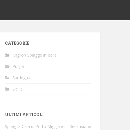
CATEGORIE
Migliori Spiagge in Italia
Puglia
Sardegna
Sicilia
ULTIMI ARTICOLI
Spiaggia Cala di Porto Miggiano – Recensione