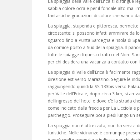
La spiaggia della Valle dell’Erica si distingue l
sabbia colore ocra e per il fondale alto ma l
fantastiche gradazioni di colore che vanno da
La spiaggia, stupenda e pittoresca, permette 
circostante: si possono infatti ammirare da l
sguardo fino a Punta Sardegna e l’isola di Spar
da cornice posto a Sud della spiaggia. Il pan
tutte le spiagge di questo tratto del Nord Sarde
per chi desidera una vacanza a contatto con l
La spiaggia di Valle dell’Erica è facilmente ra
direzione est verso Marazzino. Seguire le indic
raggiungendo quindi la SS 133bis verso Palau.
per Valle dell’Erica e, dopo circa 3 km, si arriv
dell’ingresso dell’hotel e dove c’è la strada c
come indicato dalla freccia per La Licciola e
parcheggio. Proseguire poi a piedi lungo un se
La spiaggia non è attrezzata, non ha servizi d
turistiche. Nelle vicinanze è comunque pres
è però molto tranquilla e indicata per chi desi