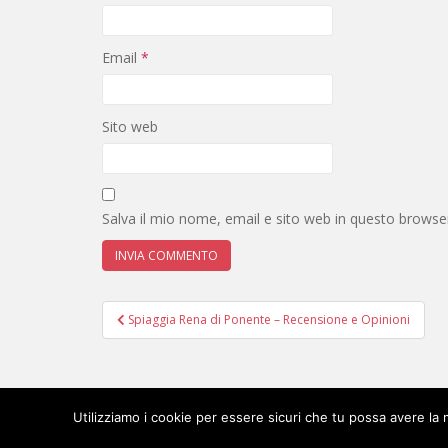
Email
*
Sito web
Salva il mio nome, email e sito web in questo brows
Navigazione
Spiaggia Rena di Ponente – Recensione e Opinioni
articoli
Utilizziamo i cookie per essere sicuri che tu possa avere la 