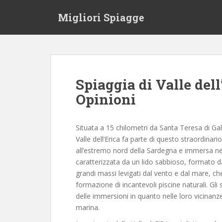
S
Migliori Spiagge
k
i
p
t
o
m
Spiaggia di Valle del
a
Opinioni
i
n
c
Situata a 15 chilometri da Santa Teresa di Gall
o
Valle dell’Erica fa parte di questo straordinari
n
all’estremo nord della Sardegna e immersa ne
t
caratterizzata da un lido sabbioso, formato da 
e
grandi massi levigati dal vento e dal mare, c
n
formazione di incantevoli piscine naturali. Gli
t
delle immersioni in quanto nelle loro vicinan
marina.