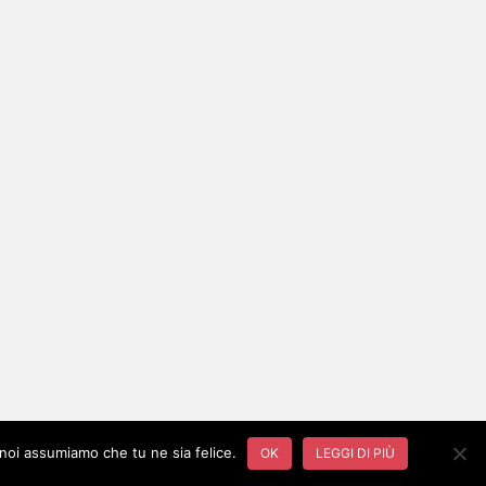
 noi assumiamo che tu ne sia felice.
OK
LEGGI DI PIÙ
sparkling Tema per
Colorlib
Disegnato da
WordPress