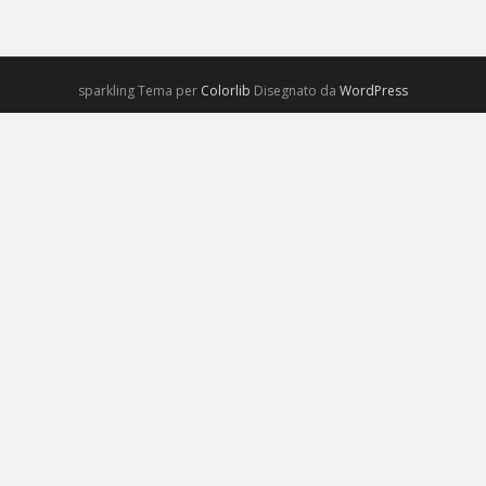
sparkling Tema per
Colorlib
Disegnato da
WordPress