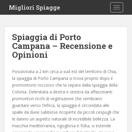
S
Migliori Spiagge
TOGGLE
k
i
p
t
Spiaggia di Porto
o
Campana – Recensione e
m
a
Opinioni
i
n
c
Posizionata a 2 km circa a sud est del territorio di Chia,
o
la spiaggia di Porto Campana si trova proprio dopo il
n
promontorio roccioso che la separa dalla spiaggia della
t
Colonia. Delimitata a destra e sinistra da affascinanti
e
promontori ricchi di vegetazione che sembrano
n
guardare verso l’Africa, la spiaggia è circondata alle
t
spalle da dune sabbiose ricoperte da piccoli cespugli che
le danno un aspetto naturale di incredibile bellezza. La
macchia mediterranea, rigogliosa e folta, si estende