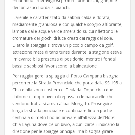
emanando i meravigliosi profumi di lentischi, ginepri e
dei fantastici fiordalisi bianchi.
L’arenile è caratterizzato da sabbia calda e dorata,
mediamente granulosa e con qualche scoglio affiorante,
lambita dalle acque verde smeraldo su cui riflettono le
cromature dei giochi di luce creati dai raggi del sole.
Dietro la spiaggia si trova un piccolo campo da golf,
attrazione meta di tanti turisti durante la stagione estiva.
Irrilevante è la presenza di posidonie, mentre i fondali
bassi e sabbiosi favoriscono la balneazione.
Per raggiungere la spiaggia di Porto Campana bisogna
percorrere la Strada Provinciale che porta dalla SS 195 a
Chia e alla zona costiera di Teulada. Dopo circa due
chilometri, dopo aver oltrepassato le bancarelle che
vendono frutta si arriva al bar Mongittu. Proseguire
lungo la strada principale e continuare fino a poche
centinaia di metri fino ad arrivare all’altezza dell’Hotel
Chia Laguna dove c’è un bivio, alcuni cartelli indicano la
direzione per le spiagge principali ma bisogna girare