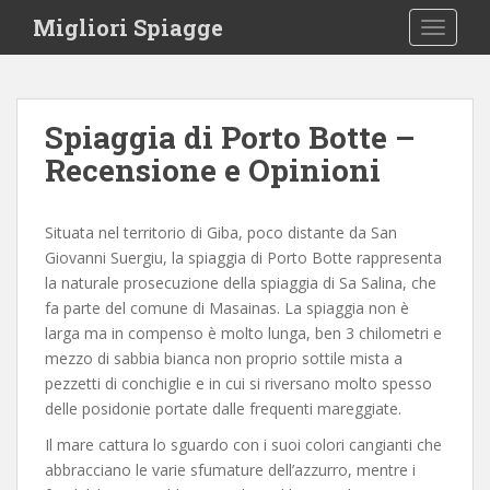
S
Migliori Spiagge
TOGGLE
k
i
p
t
Spiaggia di Porto Botte –
o
Recensione e Opinioni
m
a
i
Situata nel territorio di Giba, poco distante da San
n
Giovanni Suergiu, la spiaggia di Porto Botte rappresenta
c
la naturale prosecuzione della spiaggia di Sa Salina, che
o
fa parte del comune di Masainas. La spiaggia non è
n
larga ma in compenso è molto lunga, ben 3 chilometri e
t
mezzo di sabbia bianca non proprio sottile mista a
e
pezzetti di conchiglie e in cui si riversano molto spesso
n
delle posidonie portate dalle frequenti mareggiate.
t
Il mare cattura lo sguardo con i suoi colori cangianti che
abbracciano le varie sfumature dell’azzurro, mentre i