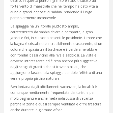
destro, in questo punto il granito è stato triturato dal
forte vento di maestrale che nel tempo ha dato vita a
dune e grandi depositi di sabbia, rendendo il luogo
particolarmente incantevole.
La spiaggia ha un litorale piuttosto ampio,
caratterizzato da sabbia chiara e compatta, a grani
grossi e fini, in cui sono assenti le posidonie. Il mare che
la bagna è cristallino e incredibilmente trasparente, di un
colore che spazia tra il turchese e il verde smeraldo e
con fondali bassi vicino alla riva e sabbiosi. La vista è
davvero interessante ed è resa ancora più suggestiva
dagli scogli di granito che si trovano ai lati, che
aggiungono fascino alla spiaggia dandole l’effetto di una
vera e propria piscina naturale.
Ben lontana dagli affollamenti vacanzieri, la località è
comunque mediamente frequentata dai turisti e per
molti bagnanti è anche meta indiscussa di vacanza
perché la zona è quasi sempre ventilata e offre frescura
anche durante le giornate afose.