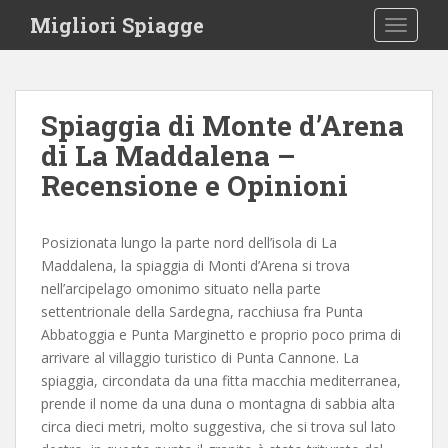
S
Migliori Spiagge
TOGGLE
k
i
p
t
Spiaggia di Monte d’Arena
o
di La Maddalena –
m
a
Recensione e Opinioni
i
n
c
Posizionata lungo la parte nord dell’isola di La
o
Maddalena, la spiaggia di Monti d’Arena si trova
n
nell’arcipelago omonimo situato nella parte
t
settentrionale della Sardegna, racchiusa fra Punta
e
Abbatoggia e Punta Marginetto e proprio poco prima di
n
arrivare al villaggio turistico di Punta Cannone. La
t
spiaggia, circondata da una fitta macchia mediterranea,
prende il nome da una duna o montagna di sabbia alta
circa dieci metri, molto suggestiva, che si trova sul lato