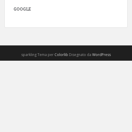
GOOGLE
sparkling Tema per
Colorlib
Disegnato da
WordPress