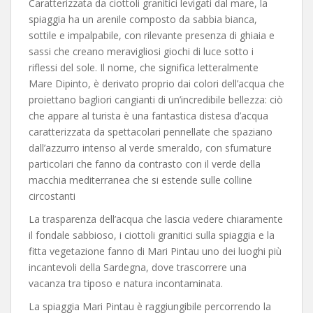
Caratterizzata da ciottoli granitici levigati dal mare, la
spiaggia ha un arenile composto da sabbia bianca,
sottile e impalpabile, con rilevante presenza di ghiaia e
sassi che creano meravigliosi giochi di luce sotto i
riflessi del sole. Il nome, che significa letteralmente
Mare Dipinto, è derivato proprio dai colori dell’acqua che
proiettano bagliori cangianti di un’incredibile bellezza: ciò
che appare al turista è una fantastica distesa d’acqua
caratterizzata da spettacolari pennellate che spaziano
dall’azzurro intenso al verde smeraldo, con sfumature
particolari che fanno da contrasto con il verde della
macchia mediterranea che si estende sulle colline
circostanti
La trasparenza dell’acqua che lascia vedere chiaramente
il fondale sabbioso, i ciottoli granitici sulla spiaggia e la
fitta vegetazione fanno di Mari Pintau uno dei luoghi più
incantevoli della Sardegna, dove trascorrere una
vacanza tra tiposo e natura incontaminata.
La spiaggia Mari Pintau è raggiungibile percorrendo la