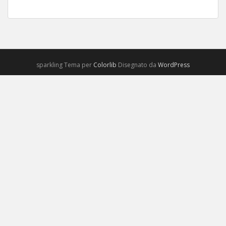
sparkling Tema per
Colorlib
Disegnato da
WordPress