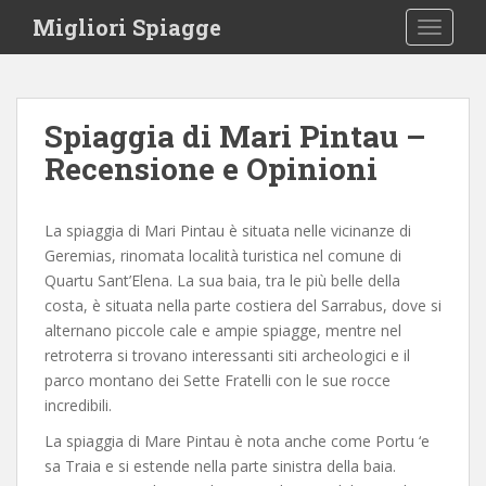
S
Migliori Spiagge
TOGGLE
k
i
p
t
Spiaggia di Mari Pintau –
o
Recensione e Opinioni
m
a
i
La spiaggia di Mari Pintau è situata nelle vicinanze di
n
Geremias, rinomata località turistica nel comune di
c
Quartu Sant’Elena. La sua baia, tra le più belle della
o
costa, è situata nella parte costiera del Sarrabus, dove si
n
alternano piccole cale e ampie spiagge, mentre nel
t
retroterra si trovano interessanti siti archeologici e il
e
parco montano dei Sette Fratelli con le sue rocce
n
incredibili.
t
La spiaggia di Mare Pintau è nota anche come Portu ‘e
sa Traia e si estende nella parte sinistra della baia.