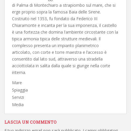
di Palma di Montechiaro a strapiombo sul mare, che si
erge proprio sopra la famosa Baia delle Sirene.
Costruito nel 1353, fu fondato da Federico III
Chiaramonte e incanta per la sua imponenza, il castello
è una fortezza che domina l’ambiente circostante con la
tipica armonia tipica delle strutture medievali. Il
complesso presenta un impianto planimetrico
articolato, con corte e torre maestra e l’accesso è
consentito dal lato sud, attraverso una stradella
acciottolata in salita dalla quale si giunge nella corte
interna.
Mare
Spiaggia
Servizi
Media
LASCIA UN COMMENTO
Il tuo indirizzo email non sarà pubblicato.
I campi obbligatori