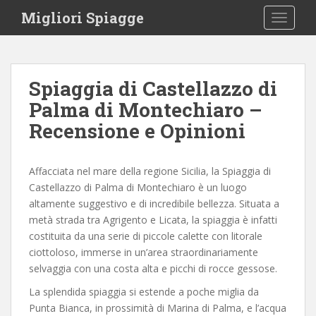
S
Migliori Spiagge
TOGGLE
k
i
p
t
Spiaggia di Castellazzo di
o
Palma di Montechiaro –
m
a
Recensione e Opinioni
i
n
c
Affacciata nel mare della regione Sicilia, la Spiaggia di
o
Castellazzo di Palma di Montechiaro è un luogo
n
altamente suggestivo e di incredibile bellezza. Situata a
t
metà strada tra Agrigento e Licata, la spiaggia è infatti
e
costituita da una serie di piccole calette con litorale
n
ciottoloso, immerse in un’area straordinariamente
t
selvaggia con una costa alta e picchi di rocce gessose.
La splendida spiaggia si estende a poche miglia da
Punta Bianca, in prossimità di Marina di Palma, e l’acqua