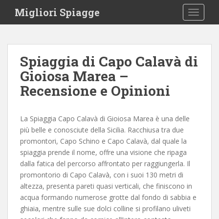
S
Migliori Spiagge
TOGGLE
k
i
p
t
Spiaggia di Capo Calavà di
o
Gioiosa Marea –
m
a
Recensione e Opinioni
i
n
c
La Spiaggia Capo Calavà di Gioiosa Marea è una delle
o
più belle e conosciute della Sicilia. Racchiusa tra due
n
promontori, Capo Schino e Capo Calavà, dal quale la
t
spiaggia prende il nome, offre una visione che ripaga
e
dalla fatica del percorso affrontato per raggiungerla. Il
n
promontorio di Capo Calavà, con i suoi 130 metri di
t
altezza, presenta pareti quasi verticali, che finiscono in
acqua formando numerose grotte dal fondo di sabbia e
ghiaia, mentre sulle sue dolci colline si profilano uliveti