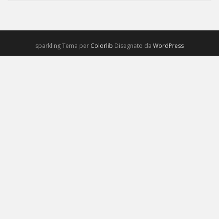
sparkling Tema per
Colorlib
Disegnato da
WordPress