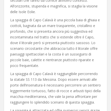
secolari che fanno da cornice all’intero contesto.
All’orizzonte, stupenda e magnifica, si staglia la visione
delle Isole Eolie.
La spiaggia di Capo Calavà è una piccola baia di ghiaia e
ciottoli, bagnata da un mare trasparente, cristallino e
profondo, che si presenta ancora più suggestiva ed
incontaminata nel tratto che si estende oltre il Capo,
dove il litorale però si presenta piuttosto sassoso. Lo
scenario circostante che abbraccia tutto il litorale offre
paesaggi spettacolari e la costa è un susseguirsi di
piccole baie, calette e rientranze piuttosto riparate e
poco frequentate.
La spiaggia di Capo Calavà è raggiungibile percorrendo
la statale SS 113 da Messina. Dopo essere arrivati alle
porte dell’insenatura è necessario percorrere un sentiero
leggermente tortuoso, fatto di rocce e arbusti tipici della
macchia mediterranea, che vale la pena affrontare per
raggiungere lo splendido scenario di questa spiaggia.
La spiaggia è attrezzata ed offre numerosi servizi grazie