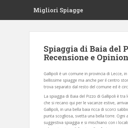
S
Migliori Spiagge
k
i
p
t
o
m
Spiaggia di Baia del P
a
Recensione e Opinion
i
n
c
Gallipoli è un comune in provincia di Lecce, in
o
bellissime spiagge ma anche per il centro sto
n
trova separato dal resto del comune ed è circ
t
e
La spiaggia di Baia del Pizzo di Gallipoli è tra l
n
che si recano qui per le vacanze estive, arriva
t
Gallipoli, in una bella baia ricca di scorci sab
punta scogliosa, svetta una bella torre. Ogni 
suggestiva spiaggia e si mischiano con i locali