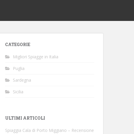
CATEGORIE
Migliori Spiagge in Italia
Puglia
Sardegna
Sicilia
ULTIMI ARTICOLI
Spiaggia Cala di Porto Miggiano – Recensione