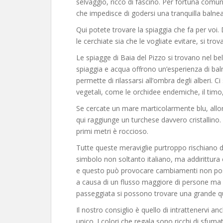
selvaggio, ricco di fascino. Per fortuna comu
che impedisce di godersi una tranquilla balne
Qui potete trovare la spiaggia che fa per voi.
le cerchiate sia che le vogliate evitare, si tr
Le spiagge di Baia del Pizzo si trovano nel be
spiaggia e acqua offrono un’esperienza di baln
permette di rilassarsi all’ombra degli alberi. 
vegetali, come le orchidee endemiche, il timo, 
Se cercate un mare marticolarmente blu, allora 
qui raggiunge un turchese davvero cristallino.
primi metri è roccioso.
Tutte queste meraviglie purtroppo rischiano
simbolo non soltanto italiano, ma addirittura 
e questo può provocare cambiamenti non positivi
a causa di un flusso maggiore di persone ma 
passeggiata si possono trovare una grande quan
Il nostro consiglio è quello di intrattenervi a
unico. I colori che regala sono ricchi di sfum