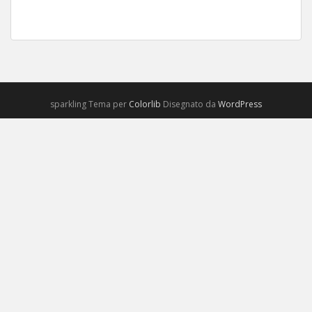
sparkling Tema per
Colorlib
Disegnato da
WordPress