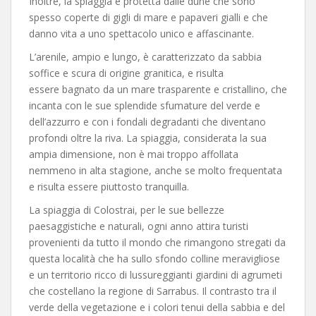
Inoltre, la spiaggia è protetta dalle dune che sono
spesso coperte di gigli di mare e papaveri gialli e che
danno vita a uno spettacolo unico e affascinante.
L’arenile, ampio e lungo, è caratterizzato da sabbia
soffice e scura di origine granitica, e risulta
essere bagnato da un mare trasparente e cristallino, che
incanta con le sue splendide sfumature del verde e
dell’azzurro e con i fondali degradanti che diventano
profondi oltre la riva. La spiaggia, considerata la sua
ampia dimensione, non è mai troppo affollata
nemmeno in alta stagione, anche se molto frequentata
e risulta essere piuttosto tranquilla.
La spiaggia di Colostrai, per le sue bellezze
paesaggistiche e naturali, ogni anno attira turisti
provenienti da tutto il mondo che rimangono stregati da
questa località che ha sullo sfondo colline meravigliose
e un territorio ricco di lussureggianti giardini di agrumeti
che costellano la regione di Sarrabus. Il contrasto tra il
verde della vegetazione e i colori tenui della sabbia e del