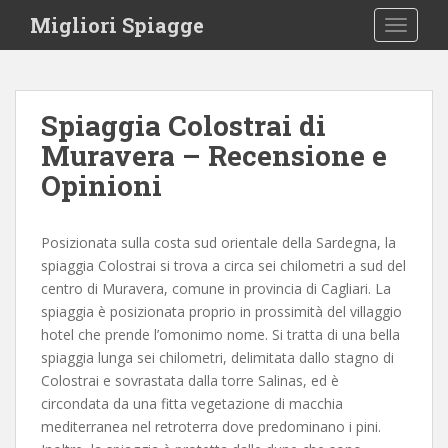
S
Migliori Spiagge
TOGGLE
k
i
p
t
Spiaggia Colostrai di
o
Muravera – Recensione e
m
a
Opinioni
i
n
c
Posizionata sulla costa sud orientale della Sardegna, la
o
spiaggia Colostrai si trova a circa sei chilometri a sud del
n
centro di Muravera, comune in provincia di Cagliari. La
t
spiaggia è posizionata proprio in prossimità del villaggio
e
hotel che prende l’omonimo nome. Si tratta di una bella
n
spiaggia lunga sei chilometri, delimitata dallo stagno di
t
Colostrai e sovrastata dalla torre Salinas, ed è
circondata da una fitta vegetazione di macchia
mediterranea nel retroterra dove predominano i pini.