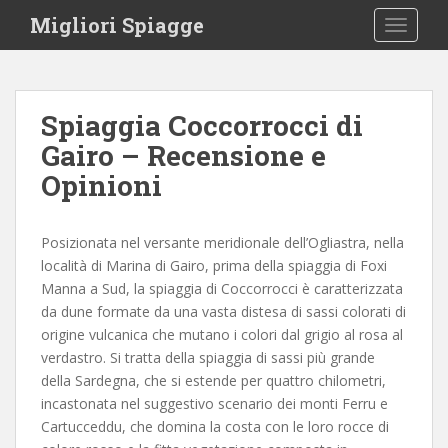
S
Migliori Spiagge
TOGGLE
k
i
p
t
Spiaggia Coccorrocci di
o
Gairo – Recensione e
m
a
Opinioni
i
n
c
Posizionata nel versante meridionale dell’Ogliastra, nella
o
località di Marina di Gairo, prima della spiaggia di Foxi
n
Manna a Sud, la spiaggia di Coccorrocci è caratterizzata
t
da dune formate da una vasta distesa di sassi colorati di
e
origine vulcanica che mutano i colori dal grigio al rosa al
n
verdastro. Si tratta della spiaggia di sassi più grande
t
della Sardegna, che si estende per quattro chilometri,
incastonata nel suggestivo scenario dei monti Ferru e
Cartucceddu, che domina la costa con le loro rocce di