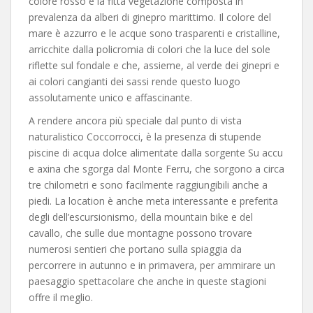
colore rosso e la fitta vegetazione composta in
prevalenza da alberi di ginepro marittimo. Il colore del
mare è azzurro e le acque sono trasparenti e cristalline,
arricchite dalla policromia di colori che la luce del sole
riflette sul fondale e che, assieme, al verde dei ginepri e
ai colori cangianti dei sassi rende questo luogo
assolutamente unico e affascinante.
A rendere ancora più speciale dal punto di vista
naturalistico Coccorrocci, è la presenza di stupende
piscine di acqua dolce alimentate dalla sorgente Su accu
e axina che sgorga dal Monte Ferru, che sorgono a circa
tre chilometri e sono facilmente raggiungibili anche a
piedi. La location è anche meta interessante e preferita
degli dell’escursionismo, della mountain bike e del
cavallo, che sulle due montagne possono trovare
numerosi sentieri che portano sulla spiaggia da
percorrere in autunno e in primavera, per ammirare un
paesaggio spettacolare che anche in queste stagioni
offre il meglio.