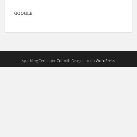
GOOGLE
sparkling Tema per
Colorlib
Disegnato da
WordPress