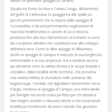
dubbio la splendida spiaggia di Campus.
Situata tra Porto Sa Ruxi e Campu Longu, all’estremità
del golfo di Carbonara, la spiaggia ha alle spalle un
piccolo promontorio che la separa dalla spiaggia di
Cuccureddus e da una prorompente vegetazione di
macchia mediterranea e canneti di cui si rileva la
presenza fino alla riva. Nel territorio circostante vi sono
dei complessi abitativi che contribuiscono allo sviluppo
dell’intera area. Come le altre spiagge di Villasimius,
anche la spiaggia di Campus è nota per la sua lunghezza
interminabile e la sua ampiezza, ma a renderla ancora
più attraente sono la sabbia dorata e le acque limpide e
cristalline, dalla tonalità verde turchese, che presenta
una varietà infinita di sfumature nelle vicinanze del
bagnasciuga. I fondali, che digradano dolcemente verso
il largo, rendono la spiaggia di Campus una meta ideale
per famiglie ma anche meta perfetta per chi desidera
fare lunghe nuotate e rilassarsi anche a riva osservando
la bellezza incantevole dei pesci colorati che guizzano