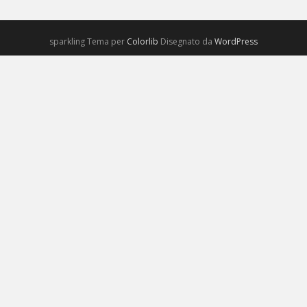
sparkling Tema per
Colorlib
Disegnato da
WordPress