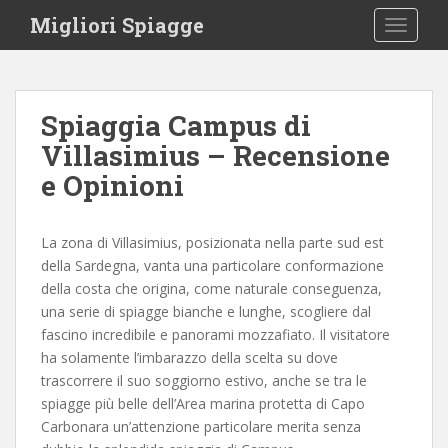
S
Migliori Spiagge
TOGGLE
k
i
p
t
Spiaggia Campus di
o
Villasimius – Recensione
m
a
e Opinioni
i
n
c
La zona di Villasimius, posizionata nella parte sud est
o
della Sardegna, vanta una particolare conformazione
n
della costa che origina, come naturale conseguenza,
t
una serie di spiagge bianche e lunghe, scogliere dal
e
fascino incredibile e panorami mozzafiato. Il visitatore
n
ha solamente l’imbarazzo della scelta su dove
t
trascorrere il suo soggiorno estivo, anche se tra le
spiagge più belle dell’Area marina protetta di Capo
Carbonara un’attenzione particolare merita senza