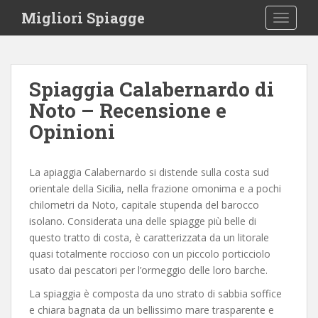
S
Migliori Spiagge
TOGGLE
k
i
p
t
Spiaggia Calabernardo di
o
Noto – Recensione e
m
a
Opinioni
i
n
c
La apiaggia Calabernardo si distende sulla costa sud
o
orientale della Sicilia, nella frazione omonima e a pochi
n
chilometri da Noto, capitale stupenda del barocco
t
isolano. Considerata una delle spiagge più belle di
e
questo tratto di costa, è caratterizzata da un litorale
n
quasi totalmente roccioso con un piccolo porticciolo
t
usato dai pescatori per l’ormeggio delle loro barche.
La spiaggia è composta da uno strato di sabbia soffice
e chiara bagnata da un bellissimo mare trasparente e