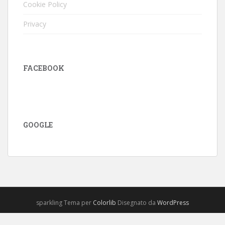
Cookie Policy
Privacy
FACEBOOK
GOOGLE
sparkling Tema per
Colorlib
Disegnato da
WordPress