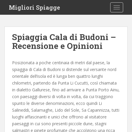
S
Migliori Spiagge
TOGGLE
k
i
p
t
Spiaggia Cala di Budoni –
o
Recensione e Opinioni
m
a
i
Posizionata a poche centinaia di metri dal paese, la
n
spiaggia di Cala di Budoni si distende sul versante nord
c
orientale dell’isola ed è lunga ben quattro lunghi
o
chilometri, partendo da Punta Li Cucutti, così chiamata
n
in dialetto Gallurese, fino ad arrivare a Punta Porto Ainu,
t
con paesaggi diversi di volta in volta, da cui traggono
e
spunto le diverse denominazioni, ecco quindi Li
n
Salineddi, Salamaghe, Lido del Sole, Sa Capannizza, tutti
t
luoghi affascinanti e unici che offrono al visitatore
paesaggi in cui sono presenti piccole dune, stagni
salmastri e pinete profumate che accolgono una ricca