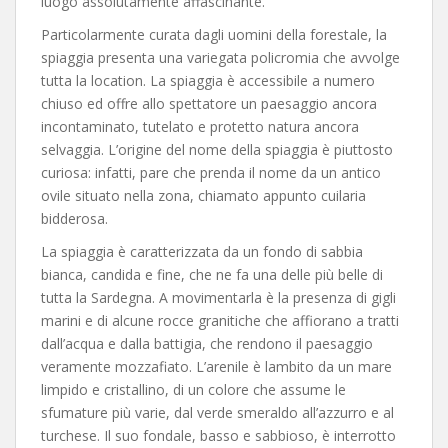
luogo assolutamente affascinante.
Particolarmente curata dagli uomini della forestale, la
spiaggia presenta una variegata policromia che avvolge
tutta la location. La spiaggia è accessibile a numero
chiuso ed offre allo spettatore un paesaggio ancora
incontaminato, tutelato e protetto natura ancora
selvaggia. L’origine del nome della spiaggia è piuttosto
curiosa: infatti, pare che prenda il nome da un antico
ovile situato nella zona, chiamato appunto cuilaria
bidderosa.
La spiaggia è caratterizzata da un fondo di sabbia
bianca, candida e fine, che ne fa una delle più belle di
tutta la Sardegna. A movimentarla è la presenza di gigli
marini e di alcune rocce granitiche che affiorano a tratti
dall’acqua e dalla battigia, che rendono il paesaggio
veramente mozzafiato. L’arenile è lambito da un mare
limpido e cristallino, di un colore che assume le
sfumature più varie, dal verde smeraldo all’azzurro e al
turchese. Il suo fondale, basso e sabbioso, è interrotto