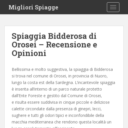
S
Migliori Spiagge
TOGGLE
k
i
p
t
Spiaggia Bidderosa di
o
Orosei – Recensione e
m
a
Opinioni
i
n
c
Bellissima e molto suggestiva, la spiaggia di Bidderosa
o
si trova nel comune di Orosei, in provincia di Nuoro,
n
lungo la costa est della Sardegna. L’incantevole spiaggia
t
è inserita all’interno di un parco naturale protetto
e
dall’Ente Foreste e gestito dal Comune di Orosei,
n
e risulta essere suddivisa in cinque piccole e deliziose
t
calette circondate dalla presenza di ginepri, lecci,
sughere e tutti gli odori tipici e inconfondibile della
macchia mediterranea che rendono questa località un