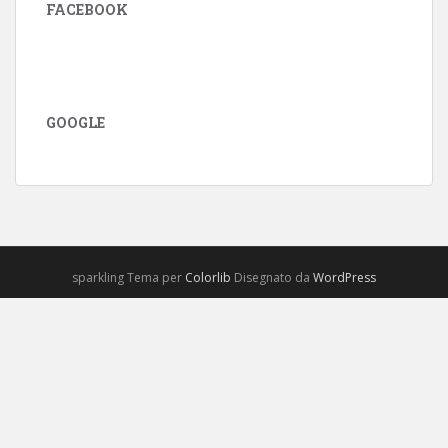
FACEBOOK
GOOGLE
sparkling Tema per
Colorlib
Disegnato da
WordPress