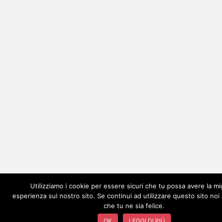
Utilizziamo i cookie per essere sicuri che tu possa avere la mi
esperienza sul nostro sito. Se continui ad utilizzare questo sito no
che tu ne sia felice.
OK
LEGGI DI PIÙ