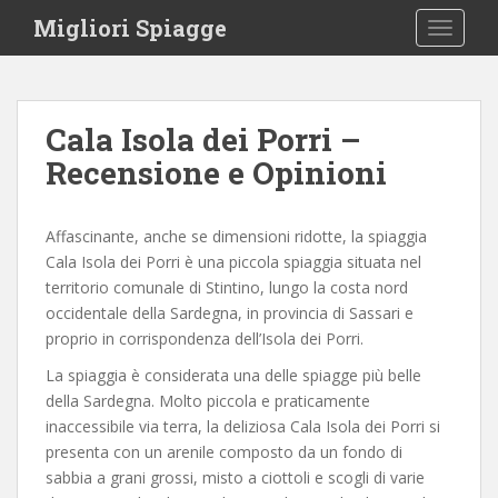
S
Migliori Spiagge
TOGGLE
k
i
p
t
Cala Isola dei Porri –
o
Recensione e Opinioni
m
a
i
Affascinante, anche se dimensioni ridotte, la spiaggia
n
Cala Isola dei Porri è una piccola spiaggia situata nel
c
territorio comunale di Stintino, lungo la costa nord
o
occidentale della Sardegna, in provincia di Sassari e
n
proprio in corrispondenza dell’Isola dei Porri.
t
e
La spiaggia è considerata una delle spiagge più belle
n
della Sardegna. Molto piccola e praticamente
t
inaccessibile via terra, la deliziosa Cala Isola dei Porri si
presenta con un arenile composto da un fondo di
sabbia a grani grossi, misto a ciottoli e scogli di varie