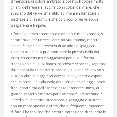
dimensioni, di colore ambrato e dorato. Il colore molto
chiaro dell’arenile si abbina con i colori del mare, che
spaziano dal verde smeraldo ad intense sfumature di
turchese e di azzurro, e che colpiscono per le acque
trasparenti e limpide.
Il fondale, prevalentemente roccioso e medio basso, si
caratterizza per un’eccellente attività marina, mentre
scarsa è invece la presenza di posidonie spiaggiate.
Davanti alla cala si può ammirare la piccola Isola dei
Porri, caratteristica e suggestiva per la sua forma
trapezoidale e i suoi fianchi rocciosi e scoscesi, separata
dalla costa da uno stretto canale. Più a sud dell’isolotto
vi sono altre spiagge con accessi ripidi, adatti a esperti
escursionisti. La Cala Isola dei Porri è una spiaggia poco
frequentata ma dall’aspetto assolutamente unico, di
grande impatto emotivo per il visitatore. Lo scenario è
incredibile, la natura circostante è selvaggia e solitaria,
con un mare spesso agitato che di frequente impedisce
di fare il bagno, ma che cattura l’attenzione di chi ama le