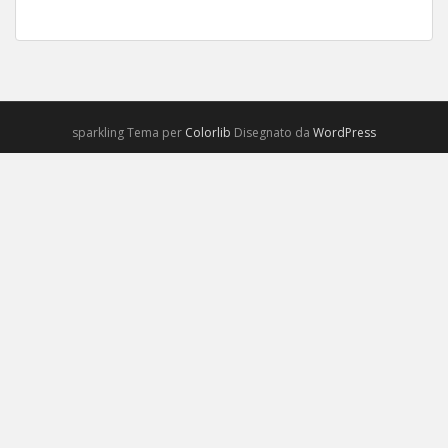
sparkling Tema per
Colorlib
Disegnato da
WordPress