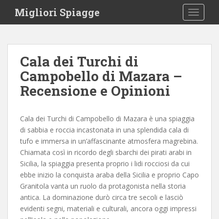
S
Migliori Spiagge
TOGGLE
k
i
p
t
Cala dei Turchi di
o
Campobello di Mazara –
m
a
Recensione e Opinioni
i
n
c
Cala dei Turchi di Campobello di Mazara è una spiaggia
o
di sabbia e roccia incastonata in una splendida cala di
n
tufo e immersa in un’affascinante atmosfera magrebina.
t
Chiamata così in ricordo degli sbarchi dei pirati arabi in
e
Sicilia, la spiaggia presenta proprio i lidi rocciosi da cui
n
ebbe inizio la conquista araba della Sicilia e proprio Capo
t
Granitola vanta un ruolo da protagonista nella storia
antica. La dominazione durò circa tre secoli e lasciò
evidenti segni, materiali e culturali, ancora oggi impressi