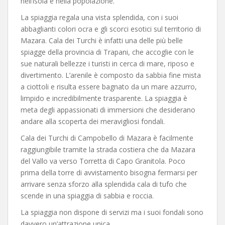
nell’isola e nella popolazione.
La spiaggia regala una vista splendida, con i suoi
abbaglianti colori ocra e gli scorci esotici sul territorio di
Mazara. Cala dei Turchi è infatti una delle più belle
spiagge della provincia di Trapani, che accoglie con le
sue naturali bellezze i turisti in cerca di mare, riposo e
divertimento. L’arenile è composto da sabbia fine mista
a ciottoli e risulta essere bagnato da un mare azzurro,
limpido e incredibilmente trasparente. La spiaggia è
meta degli appassionati di immersioni che desiderano
andare alla scoperta dei meravigliosi fondali.
Cala dei Turchi di Campobello di Mazara è facilmente
raggiungibile tramite la strada costiera che da Mazara
del Vallo va verso Torretta di Capo Granitola. Poco
prima della torre di avvistamento bisogna fermarsi per
arrivare senza sforzo alla splendida cala di tufo che
scende in una spiaggia di sabbia e roccia.
La spiaggia non dispone di servizi ma i suoi fondali sono
davvero un’attrazione unica.