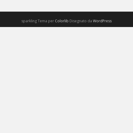
sparkling Tema per
Colorlib
Disegnato da
WordPress