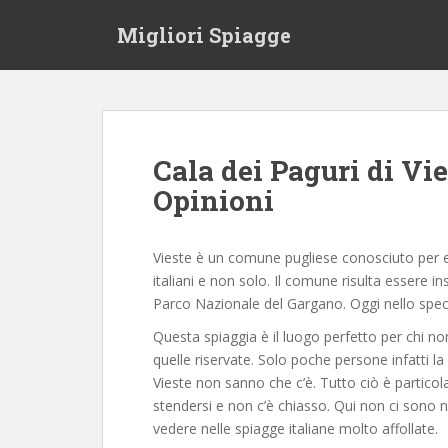
S
Migliori Spiagge
k
i
p
t
o
m
Cala dei Paguri di Vi
a
Opinioni
i
n
c
Vieste è un comune pugliese conosciuto per 
o
italiani e non solo. Il comune risulta essere i
n
Parco Nazionale del Gargano. Oggi nello specif
t
e
Questa spiaggia è il luogo perfetto per chi no
n
quelle riservate. Solo poche persone infatti 
t
Vieste non sanno che c’è. Tutto ciò è partico
stendersi e non c’è chiasso. Qui non ci sono
vedere nelle spiagge italiane molto affollate.