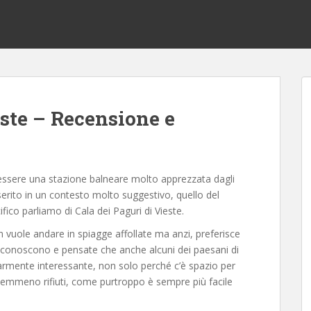
este – Recensione e
essere una stazione balneare molto apprezzata dagli
nserito in un contesto molto suggestivo, quello del
ico parliamo di Cala dei Paguri di Vieste.
n vuole andare in spiagge affollate ma anzi, preferisce
la conoscono e pensate che anche alcuni dei paesani di
larmente interessante, non solo perché c’è spazio per
 nemmeno rifiuti, come purtroppo è sempre più facile