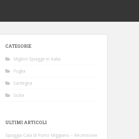
CATEGORIE
Migliori Spiagge in Italia
Puglia
Sardegna
Sicilia
ULTIMI ARTICOLI
Spiaggia Cala di Porto Miggiano – Recensione