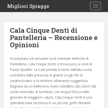
S
Migliori Spiagge
TOGGLE
k
i
p
t
Cala Cinque Denti di
o
Pantelleria – Recensione e
m
a
Opinioni
i
n
c
Posizionata sul versante nord orientale dell’isola di
o
Pantelleria, Cala Cinque Denti si trova poco a nord di
n
Punta Spadillo. La Cala prende il nome dall’alta costa
t
costellata dalla presenza di grandi scogli che la
e
caratterizzano e la rendono altamente suggestiva.
n
Bagnata da un bellissimo mare cristallino dal colore dal
t
verde smeraldo al turchese, con acqua fresca nelle
giornate di maggiore calura, Cala Cinque Denti è una
splendida baia racchiusa in un piccolo golfo distante