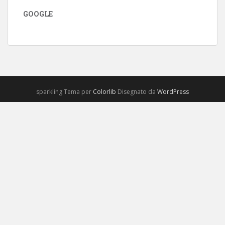
GOOGLE
sparkling Tema per
Colorlib
Disegnato da
WordPress