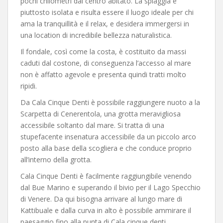
pochi chilometri dal centro abitato. La spiaggia è
piuttosto isolata e risulta essere il luogo ideale per chi
ama la tranquillità e il relax, e desidera immergersi in
una location di incredibile bellezza naturalistica.
Il fondale, così come la costa, è costituito da massi
caduti dal costone, di conseguenza l’accesso al mare
non è affatto agevole e presenta quindi tratti molto
ripidi.
Da Cala Cinque Denti è possibile raggiungere nuoto a la
Scarpetta di Cenerentola, una grotta meravigliosa
accessibile soltanto dal mare. Si tratta di una
stupefacente insenatura accessibile da un piccolo arco
posto alla base della scogliera e che conduce proprio
all’interno della grotta.
Cala Cinque Denti è facilmente raggiungibile venendo
dal Bue Marino e superando il bivio per il Lago Specchio
di Venere. Da qui bisogna arrivare al lungo mare di
Kattibuale e dalla curva in alto è possibile ammirare il
paesaggio fino alla punta di Cala cinque denti.